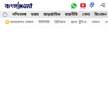
Skip
3
M
to
পশ্চিমবঙ্গ
ভারত
আন্তর্জাতিক
রাজনীতি
খেলা
বিনোদন
content
অপারেশন বেঙ্গল
দিদিগিরি
প্রিমিয়াম
ব্র্যান্ড ষ্টুডিও
বোধন
সো