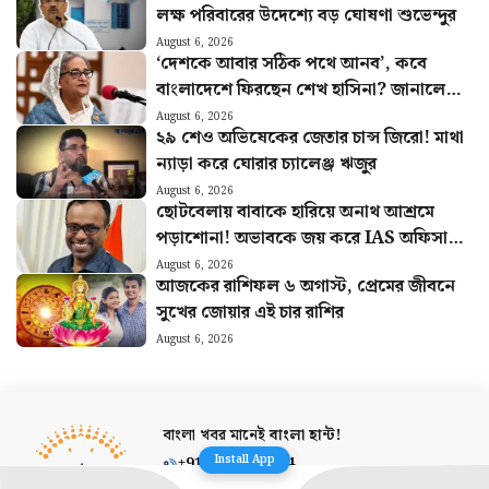
লক্ষ পরিবারের উদেশ্যে বড় ঘোষণা শুভেন্দুর
August 6, 2026
‘দেশকে আবার সঠিক পথে আনব’, কবে
বাংলাদেশে ফিরছেন শেখ হাসিনা? জানালেন
দিল্লি থেকে
August 6, 2026
২৯ শেও অভিষেকের জেতার চান্স জিরো! মাথা
ন্যাড়া করে ঘোরার চ্যালেঞ্জ ঋজুর
August 6, 2026
ছোটবেলায় বাবাকে হারিয়ে অনাথ আশ্রমে
পড়াশোনা! অভাবকে জয় করে IAS অফিসার
হয়ে নজির আব্দুলের
August 6, 2026
আজকের রাশিফল ৬ অগাস্ট, প্রেমের জীবনে
সুখের জোয়ার এই চার রাশির
August 6, 2026
বাংলা খবর মানেই
বাংলা হান্ট!
Install App
+91 8910175874