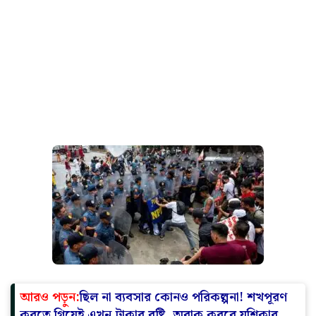
আরও পড়ুন:
ছিল না ব্যবসার কোনও পরিকল্পনা! শখপূরণ
করতে গিয়েই এখন টাকার বৃষ্টি, অবাক করবে যশিকার