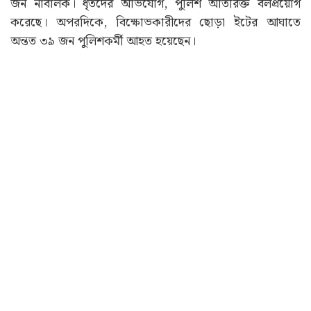
জন নাবালক। ধৃতদের অভিযোগ, পুলিশ অতিরিক্ত বলপ্রয়োগ
করেছে। অপরদিকে, বিক্ষোভকারীদের ছোড়া ইটের আঘাতে
অন্তত ৩৯ জন পুলিশকর্মী আহত হয়েছেন।