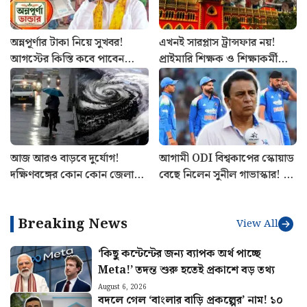
অন্নপূর্ণার টাকা নিয়ে সুখবর!
এখনই সারপ্লাস ট্রান্সফার নয়!
আগস্টের কিস্তি কবে পাবেন
প্রাইমারি শিক্ষক ও শিক্ষাকর্মীদের
উপভোক্তারা? জানাল সরকার
বদলি নিয়ে বড় নির্দেশ হাইকোর্টের
আজ আরও বাড়বে দুর্যোগ!
আগামী ODI বিশ্বকাপের স্কোয়াড
দক্ষিণবঙ্গের কোন কোন জেলায়
বেছে নিলেন সুনীল গাভাস্কার! বাদ
ঝড়-বৃষ্টির পূর্বাভাস? আবহাওয়ার
পড়লেন তারকা ওপেনার, দলে ৪
খবর
অলরাউন্ডার
Breaking News
View All
‘কিছু কন্টেন্টের জন্য ব্যাপক অর্থ পাচ্ছে
Meta!’ তদন্ত শুরু হতেই প্রকাশে বড় তথ্য
August 6, 2026
বদলে গেল ‘বাংলার বাড়ি প্রকল্পের’ নাম! ১০