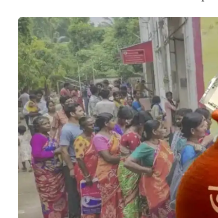
অন্নপূর্ণা যোজনায় (Annapurna Bhand
প্রথমেই খুলতে হবে Social Registry WB Portal খ
রেজিস্টার্ড মোবাইল নম্বরে আসবে ওটিপি। তা দিয়ে ভের
সিটিজেন পোর্টালে প্রবেশ করতে হবে। সেখানে Annap