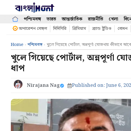
Skip
to
content
পশ্চিমবঙ্গ
ভারত
আন্তর্জাতিক
রাজনীতি
খেলা
বিন
অপারেশন বেঙ্গল
দিদিগিরি
প্রিমিয়াম
ব্র্যান্ড ষ্টুডিও
বোধন
Home
-
পশ্চিমবঙ্গ
-
খুলে গিয়েছে পোর্টাল, অন্নপূর্ণা যোজনায় কীভাবে 
খুলে গিয়েছে পোর্টাল, অন্নপূর্ণ
ধাপ
Nirajana Nag
Published on:
June 6, 20