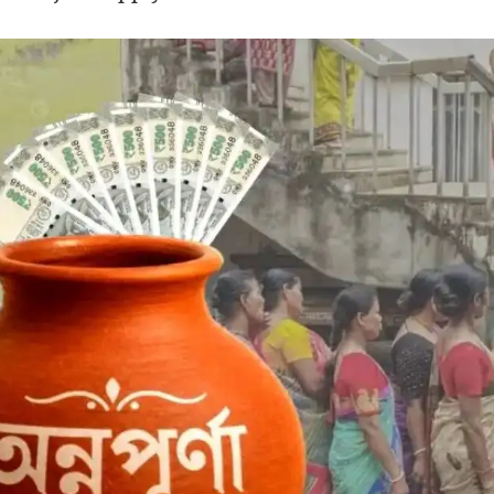
ar) আবেদন কীভাবে?
ুলতে হবে। হোমপেজে মোবাইল নম্বর দিয়ে ক্যাপচা দিতে 
িফাই করলে রেজিস্ট্রেশন সম্পূর্ণ হবে। রেজিস্ট্রেশন বা লগ
urna Yojana Apply Online অপশনটি সিলেক্ট করতে হবে।