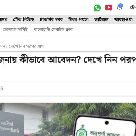
3
টে
োদন
টেক নিউজ
চাকরির খবর
টাকা পয়সা
ভাইরাল
আবহাওয়া
সোশ্যাল সামিট
বাংলাহান্ট স্পোর্টস ক্লাব
আবেদন? দেখে নিন পরপর ধাপ
া যোজনায় কীভাবে আবেদন? দেখে নিন পর
26