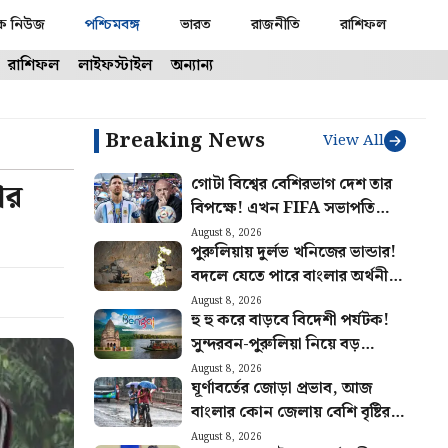
ক নিউজ
পশ্চিমবঙ্গ
ভারত
রাজনীতি
রাশিফল
রাশিফল
লাইফস্টাইল
অন্যান্য
Breaking News
View All
গোটা বিশ্বের বেশিরভাগ দেশ তার
পর
বিপক্ষে! এখন FIFA সভাপতি
ইনফান্তিনোর পাশে দাঁড়ালো মেসির
August 8, 2026
পুরুলিয়ায় দুর্লভ খনিজের ভান্ডার!
আর্জেন্টিনা
বদলে যেতে পারে বাংলার অর্থনীতি,
মিলবে প্রচুর কর্মসংস্থান
August 8, 2026
হু হু করে বাড়বে বিদেশী পর্যটক!
সুন্দরবন-পুরুলিয়া নিয়ে বড়
পরিকল্পনা রাজ্য সরকারের
August 8, 2026
ঘূর্ণাবর্তের জোড়া প্রভাব, আজ
বাংলার কোন জেলায় বেশি বৃষ্টির
সম্ভাবনা? আজকের আবহাওয়ার
August 8, 2026