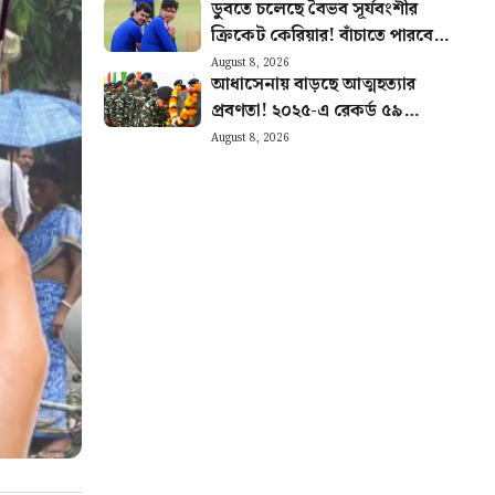
ডুবতে চলেছে বৈভব সূর্যবংশীর
খবর
ক্রিকেট কেরিয়ার! বাঁচাতে পারবেন
কি ঈশান কিষাণ?
August 8, 2026
আধাসেনায় বাড়ছে আত্মহত্যার
প্রবণতা! ২০২৫-এ রেকর্ড ৫৯
CRPF জওয়ানের মৃত্যু, প্রকাশ্যে
August 8, 2026
রিপোর্ট