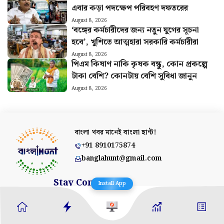
এবার কড়া পদক্ষেপ পরিবহণ দফতরের
August 8, 2026
‘বঙ্গের কর্মচারীদের জন্য নতুন যুগের সূচনা
হবে’, খুশিতে আত্মহারা সরকারি কর্মচারীরা
August 8, 2026
পিএম কিষাণ নাকি কৃষক বন্ধু, কোন প্রকল্পে
টাকা বেশি? কোনটায় বেশি সুবিধা জানুন
August 8, 2026
বাংলা খবর মানেই
বাংলা হান্ট!
+91 8910175874
banglahunt@gmail.com
Stay Connected
Install App