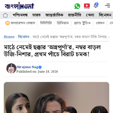
Skip
3
M
to
পশ্চিমবঙ্গ
ভারত
আন্তর্জাতিক
রাজনীতি
খেলা
বিনোদন
content
অপারেশন বেঙ্গল
দিদিগিরি
প্রিমিয়াম
ব্র্যান্ড ষ্টুডিও
বোধন
সো
Home
-
বিনোদন
-
মাঠে নেমেই ছক্কার ‘অন্নপূর্ণা’র, নম্বর বাড়ল উজি-নিশার, প্
মাঠে নেমেই ছক্কার ‘অন্নপূর্ণা’র, নম্বর বাড়ল
উজি-নিশার, প্রথম পাঁচে বিরাট চমক!
Nirajana Nag
Published on:
June 18, 2026