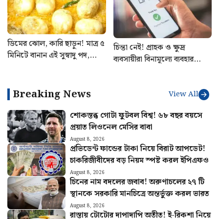
ভারতীয় দল
ডিমের ঝোল, কারি ছাড়ুন! মাত্র ৫
চিন্তা নেই! গ্রাহক ও ক্ষুদ্র
মিনিটে বানান এই সুস্বাদু পদ,
ব্যবসায়ীরা বিনামূল্যে ব্যবহার
আঙুল চাটবেই সকলে
করতে পারবেন UPI পরিষেবা
Breaking News
View All
শোকস্তব্ধ গোটা ফুটবল বিশ্ব! ৬৮ বছর বয়সে
প্রয়াত লিওনেল মেসির বাবা
August 8, 2026
প্রভিডেন্ট ফান্ডের টাকা নিয়ে বিরাট আপডেট!
চাকরিজীবীদের বড় নিয়ম স্পষ্ট করল ইপিএফও
August 8, 2026
চিনের নাম বদলের জবাব! অরুণাচলের ২৭ টি
স্থানকে সরকারি মানচিত্রে অন্তর্ভুক্ত করল ভারত
August 8, 2026
রাস্তায় টোটোর দাপাদাপি অতীত! ই-রিকশা নিয়ে