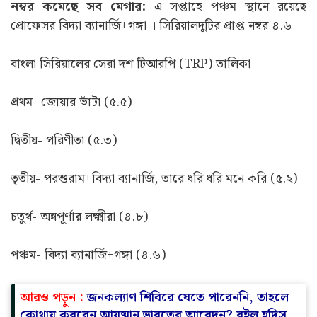
নম্বর কমেছে সব মেগার:
এ সপ্তাহে পঞ্চম স্থানে রয়েছে
প্রোফেসর বিদ্যা ব্যানার্জি+গঙ্গা । সিরিয়ালদুটির প্রাপ্ত নম্বর ৪.৬।
বাংলা সিরিয়ালের সেরা দশ টিআরপি (TRP) তালিকা
প্রথম- জোয়ার ভাঁটা (৫.৫)
দ্বিতীয়- পরিণীতা (৫.৩)
তৃতীয়- পরশুরাম+বিদ্যা ব্যানার্জি, তারে ধরি ধরি মনে করি (৫.২)
চতুর্থ- অন্নপূর্ণার লক্ষ্মীরা (৪.৮)
পঞ্চম- বিদ্যা ব্যানার্জি+গঙ্গা (৪.৬)
আরও পড়ুন :
জনকল্যাণ শিবিরে যেতে পারেননি, তাহলে
কোথায় করবেন আয়ুষ্মান ভারতের আবেদন? রইল হদিস