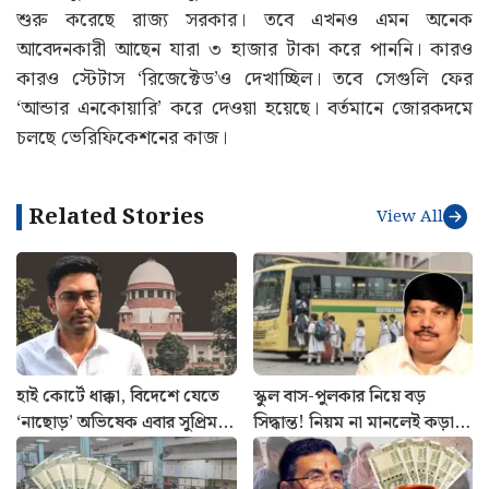
শুরু করেছে রাজ্য সরকার। তবে এখনও এমন অনেক
আবেদনকারী আছেন যারা ৩ হাজার টাকা করে পাননি। কারও
কারও স্টেটাস ‘রিজেক্টেড’ও দেখাচ্ছিল। তবে সেগুলি ফের
‘আন্ডার এনকোয়ারি’ করে দেওয়া হয়েছে। বর্তমানে জোরকদমে
চলছে ভেরিফিকেশনের কাজ।
Related Stories
View All
হাই কোর্টে ধাক্কা, বিদেশে যেতে
স্কুল বাস-পুলকার নিয়ে বড়
‘নাছোড়’ অভিষেক এবার সুপ্রিম
সিদ্ধান্ত! নিয়ম না মানলেই কড়া
কোর্টের দরজায়
ব্যবস্থা, জানাল পরিবহণ মন্ত্রী