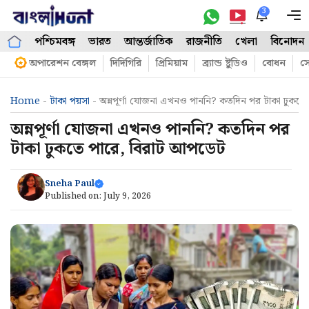
Skip
3
M
to
পশ্চিমবঙ্গ
ভারত
আন্তর্জাতিক
রাজনীতি
খেলা
বিনোদন
content
অপারেশন বেঙ্গল
দিদিগিরি
প্রিমিয়াম
ব্র্যান্ড ষ্টুডিও
বোধন
সো
Home
-
টাকা পয়সা
-
অন্নপূর্ণা যোজনা এখনও পাননি? কতদিন পর টাকা ঢুকত
অন্নপূর্ণা যোজনা এখনও পাননি? কতদিন পর
টাকা ঢুকতে পারে, বিরাট আপডেট
Sneha Paul
Published on:
July 9, 2026