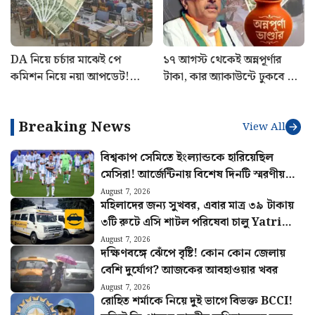
DA নিয়ে চর্চার মাঝেই পে
১৭ আগস্ট থেকেই অন্নপূর্ণার
কমিশন নিয়ে নয়া আপডেট!
টাকা, কার অ্যাকাউন্টে ঢুকবে ৩
সরকারি কর্মীদের জন্য বড় খবর
হাজার? জানালেন শুভেন্দু
Breaking News
View All
বিশ্বকাপ সেমিতে ইংল্যান্ডকে হারিয়েছিল
মেসিরা! আর্জেন্টিনায় বিশেষ দিনটি স্মরণীয়
করে রাখতে নেওয়া হলো বড় উদ্যোগ
August 7, 2026
মহিলাদের জন্য সুখবর, এবার মাত্র ৩৯ টাকায়
৩টি রুটে এসি শাটল পরিষেবা চালু Yatri
Sathi-র
August 7, 2026
দক্ষিণবঙ্গে ঝেঁপে বৃষ্টি! কোন কোন জেলায়
বেশি দুর্যোগ? আজকের আবহাওয়ার খবর
August 7, 2026
রোহিত শর্মাকে নিয়ে দুই ভাগে বিভক্ত BCCI!