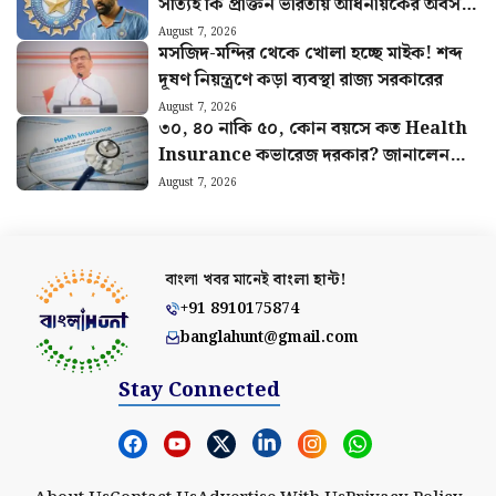
সত্যিই কি প্রাক্তন ভারতীয় অধিনায়কের অবসর
চাইছে বোর্ড
August 7, 2026
মসজিদ-মন্দির থেকে খোলা হচ্ছে মাইক! শব্দ
দূষণ নিয়ন্ত্রণে কড়া ব্যবস্থা রাজ্য সরকারের
August 7, 2026
৩০, ৪০ নাকি ৫০, কোন বয়সে কত Health
Insurance কভারেজ দরকার? জানালেন
বিশেষজ্ঞরা
August 7, 2026
বাংলা খবর মানেই
বাংলা হান্ট!
+91 8910175874
banglahunt@gmail.com
Stay Connected