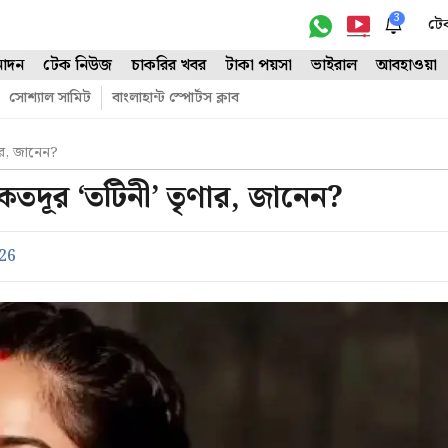
3
টে
োদন
টেক নিউজ
চাকরির খবর
টাকা পয়সা
ভাইরাল
আবহাওয়া
সোশ্যাল সামিট
বাংলাহান্ট স্পোর্টস ক্লাব
ার, জানেন?
কতদূর ‘তটিনী’ তৃণার, জানেন?
26