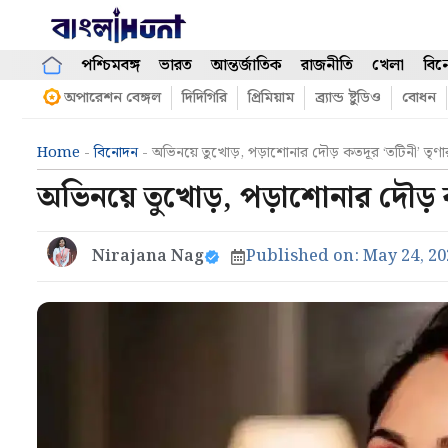
Skip
to
content
পশ্চিমবঙ্গ
ভারত
আন্তর্জাতিক
রাজনীতি
খেলা
বিন
অপারেশন বেঙ্গল
দিদিগিরি
প্রিমিয়াম
ব্র্যান্ড ষ্টুডিও
বোধন
Home
-
বিনোদন
-
অভিনয়ে তুখোড়, পড়াশোনার দৌড় কতদূর ‘তটিনী’ তৃণ
অভিনয়ে তুখোড়, পড়াশোনার দৌড় 
Nirajana Nag
Published on:
May 24, 20