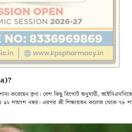
ha)?
শোনা করেছেন তৃণা। বেশ কিছু রিপোর্ট অনুযায়ী, আইসিএসসিতে তা
৯২ শতাংশ নম্বর। এরপর শ্রী শিক্ষায়তন কলেজ থেকে ৭৮ শত