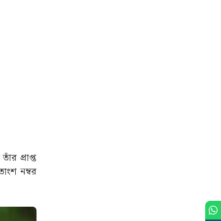
ঁর প্রাপ্ত
াংশ নম্বর