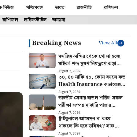
ক নিউজ
পশ্চিমবঙ্গ
ভারত
রাজনীতি
রাশিফল
রাশিফল
লাইফস্টাইল
অন্যান্য
Breaking News
View All
মসজিদ-মন্দির থেকে খোলা হচ্ছে
মাইক! শব্দ দূষণ নিয়ন্ত্রণে কড়া
ব্যবস্থা রাজ্য সরকারের
August 7, 2026
৩০, ৪০ নাকি ৫০, কোন বয়সে কত
Health Insurance কভারেজ
দরকার? জানালেন বিশেষজ্ঞরা
August 7, 2026
ভারতীয় সেনার বাড়ল শক্তি! সফল
পরীক্ষা সম্পন্ন মাঝারি পাল্লার
ব্যালিস্টিক মিসাইল অগ্নি ৪-এর
August 7, 2026
ট্রাইবুনালে আবেদন না করে
থাকলে কি হবে ভবিষৎ? সাফ
জানালেন মুখ্যমন্ত্রী শুভেন্দু
August 7, 2026