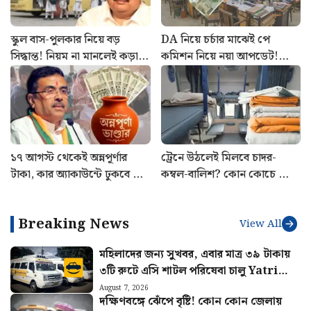
স্কুল বাস-পুলকার নিয়ে বড়
DA নিয়ে চর্চার মাঝেই পে
সিদ্ধান্ত! নিয়ম না মানলেই কড়া
কমিশন নিয়ে নয়া আপডেট!
ব্যবস্থা, জানাল পরিবহণ মন্ত্রী
সরকারি কর্মীদের জন্য বড় খবর
১৭ আগস্ট থেকেই অন্নপূর্ণার
ট্রেনে উঠলেই মিলবে চাদর-
টাকা, কার অ্যাকাউন্টে ঢুকবে ৩
কম্বল-বালিশ? কোন কোচে ফ্রি,
হাজার? জানালেন শুভেন্দু
কোথায় দিতে হবে টাকা
Breaking News
View All
মহিলাদের জন্য সুখবর, এবার মাত্র ৩৯ টাকায়
৩টি রুটে এসি শাটল পরিষেবা চালু Yatri
Sathi-র
August 7, 2026
দক্ষিণবঙ্গে ঝেঁপে বৃষ্টি! কোন কোন জেলায়