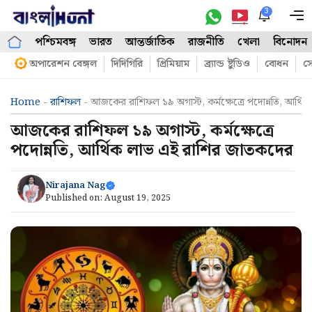
Skip
3
M
to
পশ্চিমবঙ্গ
ভারত
আন্তর্জাতিক
রাজনীতি
খেলা
বিনোদন
content
অপারেশন বেঙ্গল
দিদিগিরি
প্রিমিয়াম
ব্র্যান্ড ষ্টুডিও
বোধন
সো
Home
-
রাশিফল
-
আজকের রাশিফল ১৯ অগাস্ট, কর্মক্ষেত্রে পদোন্নতি, আর্
আজকের রাশিফল ১৯ অগাস্ট, কর্মক্ষেত্রে
পদোন্নতি, আর্থিক লাভ এই রাশির জাতকদের
Nirajana Nag
Published on:
August 19, 2025