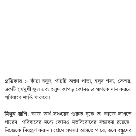
প্রতিকার :-
কাঁচা হলুদ, পাঁচটি অশ্বথ পাতা, হলুদ শস্য, কেশর,
একটি সূর্যমুখী ফুল এবং হলুদ কাপড় কোনও ব্রাহ্মণকে দান করলে
পরিবারে শান্তি থাকবে।
মিথুন রাশি:
আজ অর্থ সঞ্চয়ের গুরুত্ব বুঝে তা কাজে লাগতে
পারেন। পরিবারের মধ্যে কোনও মতবিরোধের সম্ভাবনা রয়েছে।
নিজেকে নিয়ন্ত্রণ করুন। প্রেমে সমস্যা আসতে পারে, তবে বন্ধুদের