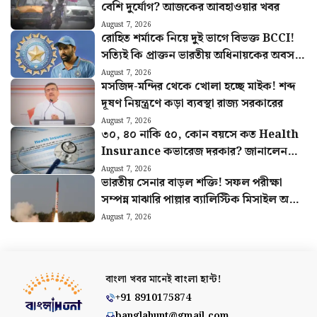
বেশি দুর্যোগ? আজকের আবহাওয়ার খবর
August 7, 2026
রোহিত শর্মাকে নিয়ে দুই ভাগে বিভক্ত BCCI!
সত্যিই কি প্রাক্তন ভারতীয় অধিনায়কের অবসর
চাইছে বোর্ড
August 7, 2026
মসজিদ-মন্দির থেকে খোলা হচ্ছে মাইক! শব্দ
দূষণ নিয়ন্ত্রণে কড়া ব্যবস্থা রাজ্য সরকারের
August 7, 2026
৩০, ৪০ নাকি ৫০, কোন বয়সে কত Health
Insurance কভারেজ দরকার? জানালেন
বিশেষজ্ঞরা
August 7, 2026
ভারতীয় সেনার বাড়ল শক্তি! সফল পরীক্ষা
সম্পন্ন মাঝারি পাল্লার ব্যালিস্টিক মিসাইল অগ্নি
৪-এর
August 7, 2026
বাংলা খবর মানেই
বাংলা হান্ট!
+91 8910175874
banglahunt@gmail.com