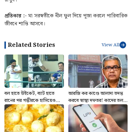
প্রতিকার :-
মা সরস্বতীকে নীল ফুল দিয়ে পূজা করলে পারিবারিক
জীবনে শান্তি আসবে।
Related Stories
View All
বল হাতে উইকেট, ব্যাট হাতে
আরজি কর কাণ্ডে আলাদা তদন্ত
রানের পর গম্ভীরকে হাসিয়েও
করবে স্বাস্থ্য দফতর! কাদের তলব
দেখালেন জাদেজা! স্বস্তিতে
করা হবে? জানালেন স্বাস্থ্যমন্ত্রী
ভারতীয় দল