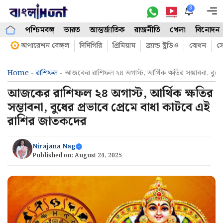
Skip
3
M
to
পশ্চিমবঙ্গ
ভারত
আন্তর্জাতিক
রাজনীতি
খেলা
বিনোদন
content
অপারেশন বেঙ্গল
দিদিগিরি
প্রিমিয়াম
ব্র্যান্ড ষ্টুডিও
বোধন
সো
Home
-
রাশিফল
-
আজকের রাশিফল ২৪ অগাস্ট, আর্থিক ক্ষতির সম্ভাবনা, বুধে
আজকের রাশিফল ২৪ অগাস্ট, আর্থিক ক্ষতির
সম্ভাবনা, বুধের প্রভাবে প্রেমে বাধা কাটবে এই
রাশির জাতকদের
Nirajana Nag
Published on:
August 24, 2025