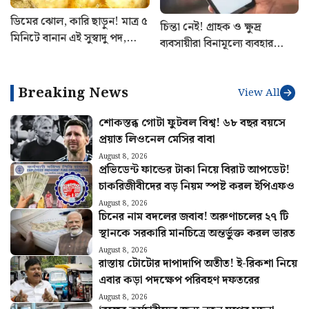
ডিমের ঝোল, কারি ছাড়ুন! মাত্র ৫
চিন্তা নেই! গ্রাহক ও ক্ষুদ্র
মিনিটে বানান এই সুস্বাদু পদ,
ব্যবসায়ীরা বিনামূল্যে ব্যবহার
আঙুল চাটবেই সকলে
করতে পারবেন UPI পরিষেবা
Breaking News
View All
শোকস্তব্ধ গোটা ফুটবল বিশ্ব! ৬৮ বছর বয়সে
প্রয়াত লিওনেল মেসির বাবা
August 8, 2026
প্রভিডেন্ট ফান্ডের টাকা নিয়ে বিরাট আপডেট!
চাকরিজীবীদের বড় নিয়ম স্পষ্ট করল ইপিএফও
August 8, 2026
চিনের নাম বদলের জবাব! অরুণাচলের ২৭ টি
স্থানকে সরকারি মানচিত্রে অন্তর্ভুক্ত করল ভারত
August 8, 2026
রাস্তায় টোটোর দাপাদাপি অতীত! ই-রিকশা নিয়ে
এবার কড়া পদক্ষেপ পরিবহণ দফতরের
August 8, 2026