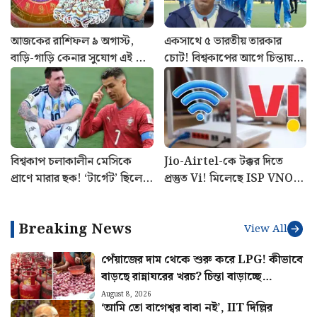
আজকের রাশিফল ৯ অগাস্ট,
একসাথে ৫ ভারতীয় তারকার
বাড়ি-গাড়ি কেনার সুযোগ এই চার
চোট! বিশ্বকাপের আগে চিন্তায়
রাশির
গৌতম গম্ভীরের ভারতীয় দল
বিশ্বকাপ চলাকালীন মেসিকে
Jio-Airtel-কে টক্কর দিতে
প্রাণে মারার ছক! ‘টার্গেট’ ছিলেন
প্রস্তুত Vi! মিলেছে ISP VNO
রোনাল্ডোও, কীভাবে এড়ানো
লাইসেন্স, কবে শুরু হবে ব্রডব্যান্ড
গেল হামলা?
সার্ভিস?
Breaking News
View All
পেঁয়াজের দাম থেকে শুরু করে LPG! কীভাবে
বাড়ছে রান্নাঘরের খরচ? চিন্তা বাড়াচ্ছে
পরিসংখ্যান
August 8, 2026
‘আমি তো বাগেশ্বর বাবা নই’, IIT দিল্লির