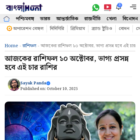
Skip
3
M
to
পশ্চিমবঙ্গ
ভারত
আন্তর্জাতিক
রাজনীতি
খেলা
বিনোদন
content
অপারেশন বেঙ্গল
দিদিগিরি
প্রিমিয়াম
ব্র্যান্ড ষ্টুডিও
বোধন
সো
Home
-
রাশিফল
-
আজকের রাশিফল ১০ অক্টোবর, ভাগ্য প্রসন্ন হবে এই চার র
আজকের রাশিফল ১০ অক্টোবর, ভাগ্য প্রসন্ন
হবে এই চার রাশির
Sayak Panda
Published on:
October 10, 2025