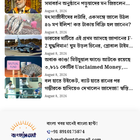
সমাবর্তন অনুষ্ঠানে পড়ুয়াদের মন জিতলেন
মোদী, দিলেন বিশেষ বার্তা
August 8, 2026
মৎস্যজীবীদের লটারি, একসঙ্গে জালে উঠল
৪৬ মণ ইলিশ! কত টাকায় বিক্রি হল জানেন?
August 8, 2026
ভারতের মাটিতে এই প্রথম আসছে জাপানের F-
2 যুদ্ধবিমান! ঘুম উড়ল চিনের, গ্লোবাল টাইমস
করল সতর্ক
August 8, 2026
অবাক কাণ্ড! মিউচুয়াল ফান্ডে আটকে রয়েছে
৩,৮১১ কোটির Unclaimed Money,
জানাল SEBI
August 8, 2026
বল হাতে উইকেট, ব্যাট হাতে রানের পর
গম্ভীরকে হাসিয়েও দেখালেন জাদেজা! স্বস্তিতে
ভারতীয় দল
August 8, 2026
বাংলা খবর মানেই
বাংলা হান্ট!
+91 8910175874
banglahunt@gmail.com