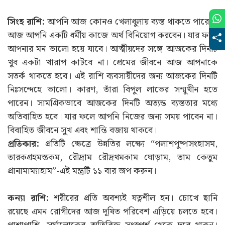
সিংহ রাশি:
আপনি আজ কোনও খেলাধুলায় ব্যস্ত থাকতে পারেন।
আজ আপনি একটি ধর্মীয় কাজে অর্থ বিনিয়োগ করবেন। যার ফলে
আপনার মন ভালো হয়ে যাবে। আত্মীয়দের সঙ্গে আজকের দিনটি
খুব একটা খারাপ কাটবে না। প্রেমের জীবনে আজ আপনাকে
সতর্ক থাকতে হবে। এই রাশি ব্যবসায়ীদের জন্য আজকের দিনটি
নিঃসন্দেহে ভালো। কারণ, তাঁরা বিপুল লাভের সম্মুখীন হতে
পারেন। সামগ্রিকভাবে আজকের দিনটি অত্যন্ত ব্যস্ততার মধ্যে
অতিবাহিত হবে। যার ফলে আপনি নিজের জন্য সময় পাবেন না।
বিবাহিত জীবনে সুখ এবং শান্তি বজায় থাকবে।
প্রতিকার:
প্রতিটি ক্ষেত্রে উন্নতির লক্ষ্যে “পলাশপুষ্পসংহাসম,
তারকগ্রহমস্তকম, রৌদ্রাম রৌদ্রথমকাম ঘোড়াম, তাম কেতুম
প্রানামাম্যাহাম”-এই মন্ত্রটি ১১ বার জপ করুন।
কন্যা রাশি:
শরীরের প্রতি অবশ্যই যত্নশীল হন। চোখে ছানি
রয়েছে এমন রোগীদের আজ দূষিত পরিবেশ এড়িয়ে চলতে হবে।