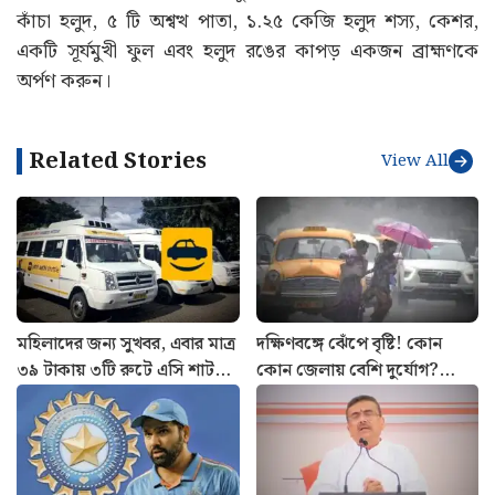
কাঁচা হলুদ, ৫ টি অশ্বত্থ পাতা, ১.২৫ কেজি হলুদ শস্য, কেশর,
একটি সূর্যমুখী ফুল এবং হলুদ রঙের কাপড় একজন ব্রাহ্মণকে
অর্পণ করুন।
Related Stories
View All
মহিলাদের জন্য সুখবর, এবার মাত্র
দক্ষিণবঙ্গে ঝেঁপে বৃষ্টি! কোন
৩৯ টাকায় ৩টি রুটে এসি শাটল
কোন জেলায় বেশি দুর্যোগ?
পরিষেবা চালু Yatri Sathi-র
আজকের আবহাওয়ার খবর