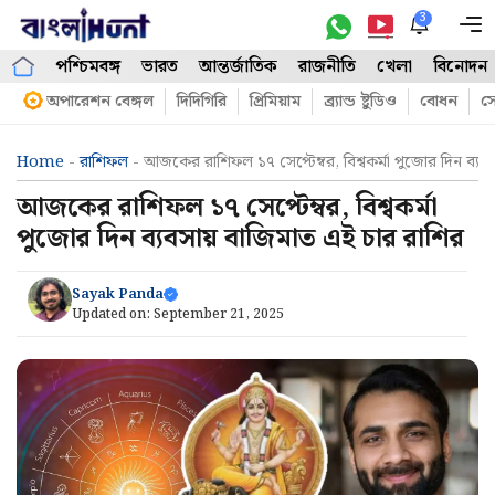
Skip
3
M
to
পশ্চিমবঙ্গ
ভারত
আন্তর্জাতিক
রাজনীতি
খেলা
বিনোদন
content
অপারেশন বেঙ্গল
দিদিগিরি
প্রিমিয়াম
ব্র্যান্ড ষ্টুডিও
বোধন
সো
Home
-
রাশিফল
-
আজকের রাশিফল ১৭ সেপ্টেম্বর, বিশ্বকর্মা পুজোর দিন ব্যব
আজকের রাশিফল ১৭ সেপ্টেম্বর, বিশ্বকর্মা
পুজোর দিন ব্যবসায় বাজিমাত এই চার রাশির
Sayak Panda
Updated on:
September 21, 2025