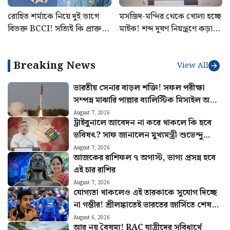
রোহিত শর্মাকে নিয়ে দুই ভাগে
মসজিদ-মন্দির থেকে খোলা হচ্ছে
বিভক্ত BCCI! সত্যিই কি প্রাক্তন
মাইক! শব্দ দূষণ নিয়ন্ত্রণে কড়া
ভারতীয় অধিনায়কের অবসর
ব্যবস্থা রাজ্য সরকারের
চাইছে বোর্ড
Breaking News
View All
ভারতীয় সেনার বাড়ল শক্তি! সফল পরীক্ষা
সম্পন্ন মাঝারি পাল্লার ব্যালিস্টিক মিসাইল অগ্নি
৪-এর
August 7, 2026
ট্রাইবুনালে আবেদন না করে থাকলে কি হবে
ভবিষৎ? সাফ জানালেন মুখ্যমন্ত্রী শুভেন্দু
অধিকারী
August 7, 2026
আজকের রাশিফল ৭ অগাস্ট, ভাগ্য প্রসন্ন হবে
এই চার রাশির
August 7, 2026
যোগ্যতা থাকলেও এই তারকাকে সুযোগ দিচ্ছে
না গম্ভীর! শ্রীলঙ্কাতেই ভারতের জার্সিতে শেষ
ম্যাচ খেলবেন এই ক্রিকেটার?
August 6, 2026
আর নয় বৈষম্য! RAC যাত্রীদের সুবিধার্থে