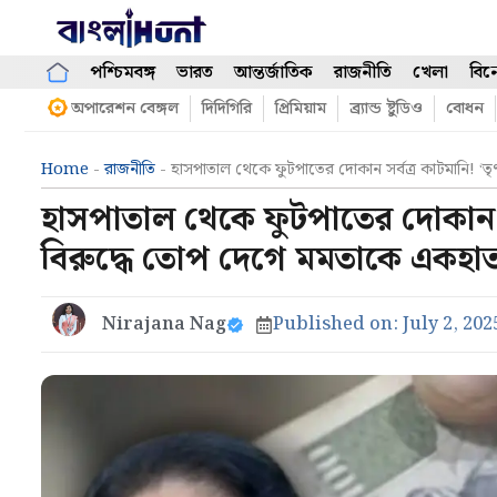
Skip
to
content
পশ্চিমবঙ্গ
ভারত
আন্তর্জাতিক
রাজনীতি
খেলা
বিন
অপারেশন বেঙ্গল
দিদিগিরি
প্রিমিয়াম
ব্র্যান্ড ষ্টুডিও
বোধন
Home
-
রাজনীতি
-
হাসপাতাল থেকে ফুটপাতের দোকান সর্বত্র কাটমানি! ‘
হাসপাতাল থেকে ফুটপাতের দোকান সর
বিরুদ্ধে তোপ দেগে মমতাকে একহা
Nirajana Nag
Published on:
July 2, 202