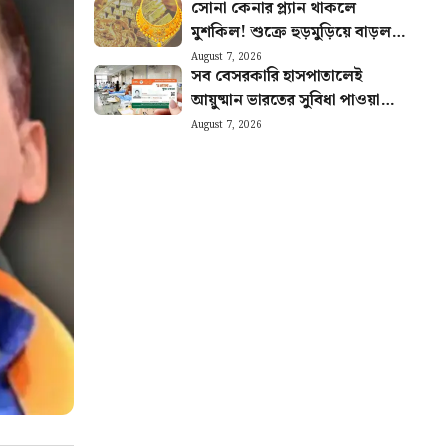
সোনা কেনার প্ল্যান থাকলে
মুশকিল! শুক্রে হুড়মুড়িয়ে বাড়ল
দাম: আজকের রেট
August 7, 2026
সব বেসরকারি হাসপাতালেই
আয়ুষ্মান ভারতের সুবিধা পাওয়া
যায়? ভর্তির আগে সঠিক নিয়ম
August 7, 2026
জানুন