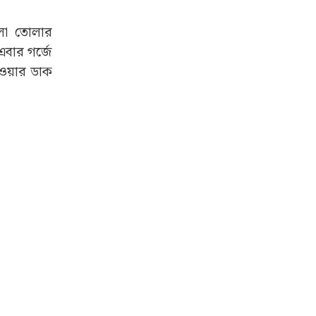
োলা তোলার
বার গর্জে
ওয়ার ডাক