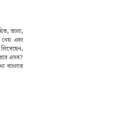
়িত, তালা,
 নেয় এবং
 লিখেছেন,
করবে এসব?
্য বাংলার