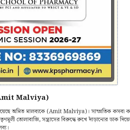
য (Amit Malviya)
া গিয়েছে অমিত মালব্যকে (Amit Malviya)। সাম্প্রতিক কসবা কা
ার তৃণমূলী তোলাবাজি, সন্ত্রাসের বিরুদ্ধে রুখে দাঁড়ানোর ডাক দিয
ব্য।