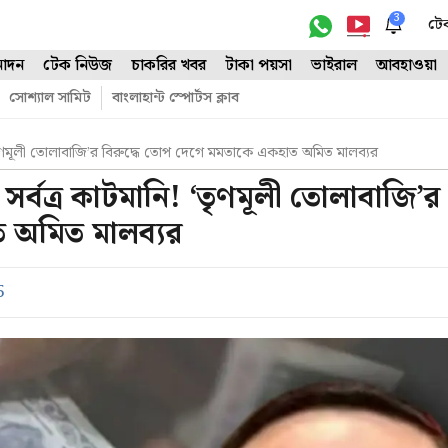
3
টে
োদন
টেক নিউজ
চাকরির খবর
টাকা পয়সা
ভাইরাল
আবহাওয়া
সোশ্যাল সামিট
বাংলাহান্ট স্পোর্টস ক্লাব
তৃণমূলী তোলাবাজি’র বিরুদ্ধে তোপ দেগে মমতাকে একহাত অমিত মালব্যর
্বত্র কাটমানি! ‘তৃণমূলী তোলাবাজি’র
ত অমিত মালব্যর
5