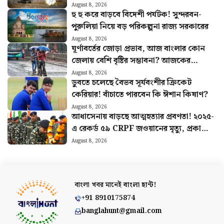
August 8, 2026
হু হু করে বাড়বে বিদেশী পর্যটক! সুন্দরবন-
পুরুলিয়া নিয়ে বড় পরিকল্পনা রাজ্য সরকারের
August 8, 2026
ঘূর্ণাবর্তের জোড়া প্রভাব, আজ বাংলার কোন
জেলায় বেশি বৃষ্টির সম্ভাবনা? আজকের
আবহাওয়ার খবর
August 8, 2026
ডুবতে চলেছে বৈভব সূর্যবংশীর ক্রিকেট
কেরিয়ার! বাঁচাতে পারবেন কি ঈশান কিষাণ?
August 8, 2026
আধাসেনায় বাড়ছে আত্মহত্যার প্রবণতা! ২০২৫-
এ রেকর্ড ৫৯ CRPF জওয়ানের মৃত্যু, প্রকাশ্যে
রিপোর্ট
August 8, 2026
বাংলা খবর মানেই
বাংলা হান্ট!
+91 8910175874
banglahunt@gmail.com