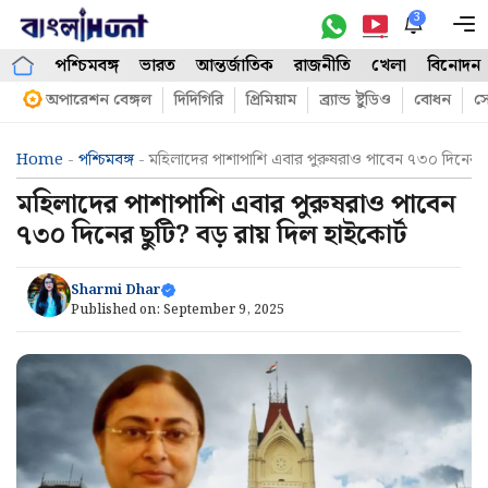
Skip
3
M
to
পশ্চিমবঙ্গ
ভারত
আন্তর্জাতিক
রাজনীতি
খেলা
বিনোদন
content
অপারেশন বেঙ্গল
দিদিগিরি
প্রিমিয়াম
ব্র্যান্ড ষ্টুডিও
বোধন
সো
Home
-
পশ্চিমবঙ্গ
-
মহিলাদের পাশাপাশি এবার পুরুষরাও পাবেন ৭৩০ দিনের ছু
মহিলাদের পাশাপাশি এবার পুরুষরাও পাবেন
৭৩০ দিনের ছুটি? বড় রায় দিল হাইকোর্ট
Sharmi Dhar
Published on:
September 9, 2025