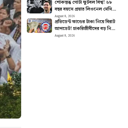
শোকস্তব্ধ গোটা ফুটবল বিশ্ব! ৬৮
বছর বয়সে প্রয়াত লিওনেল মেসির
বাবা
August 8, 2026
প্রভিডেন্ট ফান্ডের টাকা নিয়ে বিরাট
আপডেট! চাকরিজীবীদের বড় নিয়ম
স্পষ্ট করল ইপিএফও
August 8, 2026