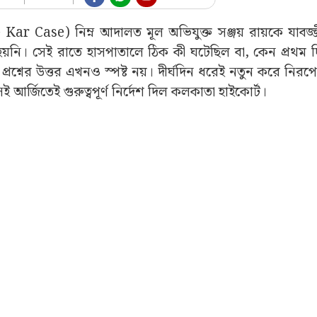
 Kar Case) নিম্ন আদালত মূল অভিযুক্ত সঞ্জয় রায়কে যাবজ্
নি। সেই রাতে হাসপাতালে ঠিক কী ঘটেছিল বা, কেন প্রথম দ
্নের উত্তর এখনও স্পষ্ট নয়। দীর্ঘদিন ধরেই নতুন করে নিরপেক
র্জিতেই গুরুত্বপূর্ণ নির্দেশ দিল কলকাতা হাইকোর্ট।