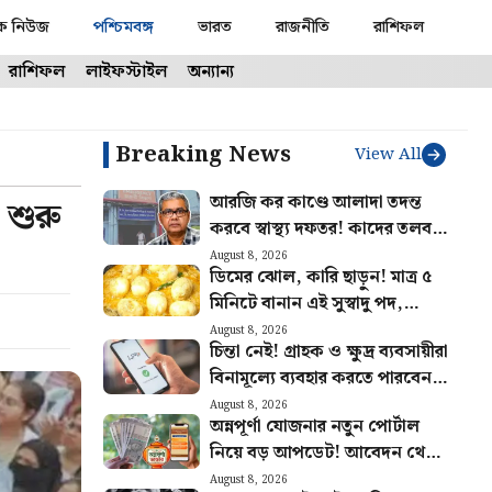
ক নিউজ
পশ্চিমবঙ্গ
ভারত
রাজনীতি
রাশিফল
রাশিফল
লাইফস্টাইল
অন্যান্য
Breaking News
View All
আরজি কর কাণ্ডে আলাদা তদন্ত
 শুরু
করবে স্বাস্থ্য দফতর! কাদের তলব
করা হবে? জানালেন স্বাস্থ্যমন্ত্রী
August 8, 2026
ডিমের ঝোল, কারি ছাড়ুন! মাত্র ৫
মিনিটে বানান এই সুস্বাদু পদ,
আঙুল চাটবেই সকলে
August 8, 2026
চিন্তা নেই! গ্রাহক ও ক্ষুদ্র ব্যবসায়ীরা
বিনামূল্যে ব্যবহার করতে পারবেন
UPI পরিষেবা
August 8, 2026
অন্নপূর্ণা যোজনার নতুন পোর্টাল
নিয়ে বড় আপডেট! আবেদন থেকে
স্ট্যাটাস চেক কীভাবে জানুন
August 8, 2026