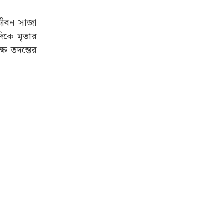
জীবন সাজা
িকে মৃতার
্ষ তদন্তের