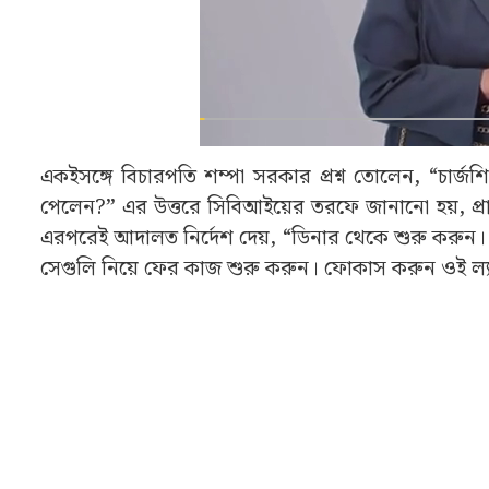
একইসঙ্গে বিচারপতি শম্পা সরকার প্রশ্ন তোলেন, “চার
পেলেন?” এর উত্তরে সিবিআইয়ের তরফে জানানো হয়, প্রাথম
এরপরেই আদালত নির্দেশ দেয়, “ডিনার থেকে শুরু করুন। ইন
সেগুলি নিয়ে ফের কাজ শুরু করুন। ফোকাস করুন ওই ল্