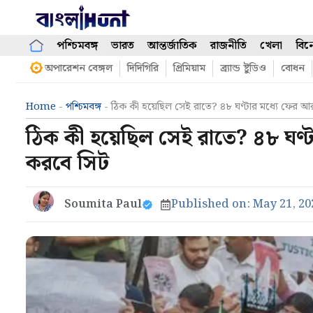
Skip
to
content
পশ্চিমবঙ্গ
ভারত
আন্তর্জাতিক
রাজনীতি
খেলা
বিন
অপারেশন বেঙ্গল
দিদিগিরি
প্রিমিয়াম
ব্র্যান্ড ষ্টুডিও
বোধন
Home
-
পশ্চিমবঙ্গ
-
ঠিক কী হয়েছিল সেই রাতে? ৪৮ ঘণ্টার মধ্যে ফের আ
ঠিক কী হয়েছিল সেই রাতে? ৪৮ ঘণ্
করবে সিট
Soumita Paul
Published on:
May 21, 20