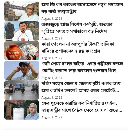
আর জি কর কান্ডের রহস্যভেদে নতুন পদক্ষেপ,
বড় বার্তা স্বাস্থ্যমন্ত্রীর
August 9, 2026
রাজ্যজুড়ে আজ বিশেষ কর্মসূচি, অভয়ার
স্মৃতিতে সমস্ত হাসপাতালে বড় নির্দেশ
August 9, 2026
কারা পেলেন না অন্নপূর্ণার টাকা? তালিকা
বানিয়ে প্রশাসনের দ্বারস্থ কংগ্রেস
August 9, 2026
চোট পেয়ে দলের বাইরে, এবার গম্ভীরের বদলে
কোচিং করাতে শুরু করলেন শুভমান গিল
August 9, 2026
দক্ষিণবঙ্গের জেলায় জেলায় বৃষ্টি! কলকাতায়
আর কতদিন চলবে? আবহাওয়ার লেটেস্ট
আপডেট
August 9, 2026
ফের খুলেছে অরাজি কর নির্যাতিতার ফাইল,
স্বাস্থ্যমন্ত্রীর সাথে বৈঠক সেরে ঘোষণা শুভেন্দু
অধিকারীর
August 9, 2026