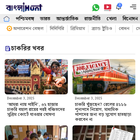
Skip
3
M
to
পশ্চিমবঙ্গ
ভারত
আন্তর্জাতিক
রাজনীতি
খেলা
বিনোদন
content
অপারেশন বেঙ্গল
দিদিগিরি
প্রিমিয়াম
ব্র্যান্ড ষ্টুডিও
বোধন
সো
চাকরির খবর
December 3, 2025
December 3, 2025
‘আমরা ন্যায় পাইনি’, ৩২ হাজার
চাকরি খুঁজছেন? রেলের ৪১১৬
চাকরি বহাল রায়ের পরই বঞ্চিতদের
শূন্যপদে নিয়োগ, মাধ্যমিক
সুপ্রিম কোর্টে যাওয়ার ঘোষণা
পাশদের জন্য বড় সুযোগ হাতছাড়া
করবেন না