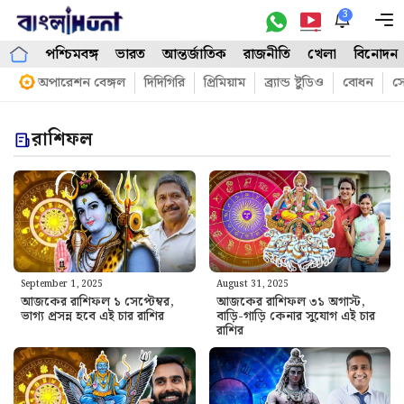
Skip
3
M
to
পশ্চিমবঙ্গ
ভারত
আন্তর্জাতিক
রাজনীতি
খেলা
বিনোদন
content
অপারেশন বেঙ্গল
দিদিগিরি
প্রিমিয়াম
ব্র্যান্ড ষ্টুডিও
বোধন
সো
রাশিফল
September 1, 2025
August 31, 2025
আজকের রাশিফল ১ সেপ্টেম্বর,
আজকের রাশিফল ৩১ অগাস্ট,
ভাগ্য প্রসন্ন হবে এই চার রাশির
বাড়ি-গাড়ি কেনার সুযোগ এই চার
রাশির