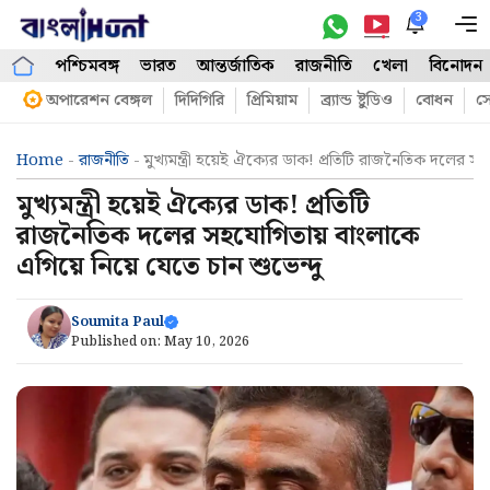
Skip
3
M
to
পশ্চিমবঙ্গ
ভারত
আন্তর্জাতিক
রাজনীতি
খেলা
বিনোদন
content
অপারেশন বেঙ্গল
দিদিগিরি
প্রিমিয়াম
ব্র্যান্ড ষ্টুডিও
বোধন
সো
Home
-
রাজনীতি
-
মুখ্যমন্ত্রী হয়েই ঐক্যের ডাক! প্রতিটি রাজনৈতিক দলের সহ
মুখ্যমন্ত্রী হয়েই ঐক্যের ডাক! প্রতিটি
রাজনৈতিক দলের সহযোগিতায় বাংলাকে
এগিয়ে নিয়ে যেতে চান শুভেন্দু
Soumita Paul
Published on:
May 10, 2026