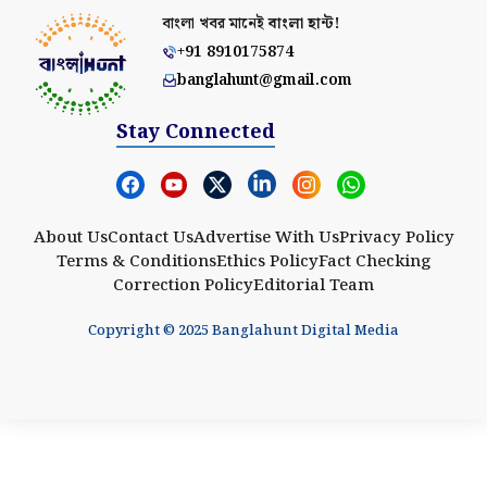
বাংলা খবর মানেই
বাংলা হান্ট!
+91 8910175874
banglahunt@gmail.com
Stay Connected
About Us
Contact Us
Advertise With Us
Privacy Policy
Terms & Conditions
Ethics Policy
Fact Checking
Correction Policy
Editorial Team
Copyright © 2025 Banglahunt Digital Media