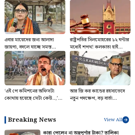
এবার মায়েদের জন্য আলাদা
রাষ্ট্রপতির সিলমোহরের ১২ ঘণ্টার
জায়গা, বদলে যাচ্ছে সমস্ত
মধ্যেই শপথ! কলকাতা হাই
বাসস্টপ, যাত্রী পরিষেবার আর কী
কোর্টে নজিরবিহীন ঘটনা
কী পরিবর্তন?
‘এই পে কমিশনের অফিসটা
আর জি কর কান্ডের রহস্যভেদে
কোথায় হয়েছে সেটা কেউ..,’
নতুন পদক্ষেপ, বড় বার্তা
নয়া বেতন কমিশন নিয়ে প্রশ্ন
স্বাস্থ্যমন্ত্রীর
সরকারি কর্মীদের
Breaking News
View All
কারা পেলেন না অন্নপূর্ণার টাকা? তালিকা