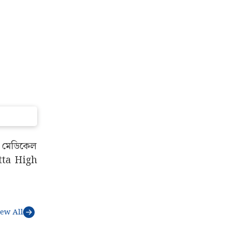
ুর মেডিকেল
utta High
iew All