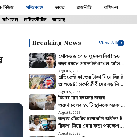
ক নিউজ
পশ্চিমবঙ্গ
ভারত
রাজনীতি
রাশিফল
রাশিফল
লাইফস্টাইল
অন্যান্য
Breaking News
View All
শোকস্তব্ধ গোটা ফুটবল বিশ্ব! ৬৮
র
বছর বয়সে প্রয়াত লিওনেল মেসির
বাবা
August 8, 2026
প্রভিডেন্ট ফান্ডের টাকা নিয়ে বিরাট
আপডেট! চাকরিজীবীদের বড় নিয়ম
স্পষ্ট করল ইপিএফও
August 8, 2026
চিনের নাম বদলের জবাব!
অরুণাচলের ২৭ টি স্থানকে সরকারি
মানচিত্রে অন্তর্ভুক্ত করল ভারত
August 8, 2026
রাস্তায় টোটোর দাপাদাপি অতীত! ই-
রিকশা নিয়ে এবার কড়া পদক্ষেপ
পরিবহণ দফতরের
August 8, 2026