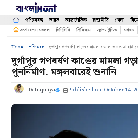
Skip
to
content
পশ্চিমবঙ্গ
ভারত
আন্তর্জাতিক
রাজনীতি
খেলা
বিন
অপারেশন বেঙ্গল
দিদিগিরি
প্রিমিয়াম
ব্র্যান্ড ষ্টুডিও
বোধন
Home
-
পশ্চিমবঙ্গ
-
দুর্গাপুর গণধর্ষণ কাণ্ডের মামলা গড়াল কলকাতা হাই কোর
দুর্গাপুর গণধর্ষণ কাণ্ডের মামলা গ
পুনর্নির্মাণ, মঙ্গলবারেই শুনানি
Debapriya
Published on:
October 14, 2