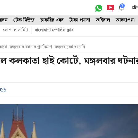
3
টে
োদন
টেক নিউজ
চাকরির খবর
টাকা পয়সা
ভাইরাল
আবহাওয়া
সোশ্যাল সামিট
বাংলাহান্ট স্পোর্টস ক্লাব
্টে, মঙ্গলবার ঘটনার পুনর্নির্মাণ, মঙ্গলবারেই শুনানি
ড়াল কলকাতা হাই কোর্টে, মঙ্গলবার ঘটনা
025