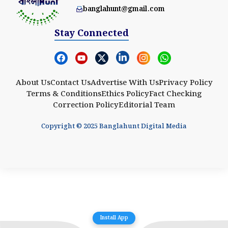
banglahunt@gmail.com
Stay Connected
About Us
Contact Us
Advertise With Us
Privacy Policy
Terms & Conditions
Ethics Policy
Fact Checking
Correction Policy
Editorial Team
Copyright © 2025 Banglahunt Digital Media
Install App