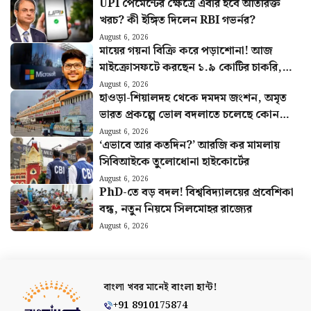
UPI পেমেন্টের ক্ষেত্রে এবার হবে অতিরিক্ত
খরচ? কী ইঙ্গিত দিলেন RBI গভর্নর?
August 6, 2026
মায়ের গয়না বিক্রি করে পড়াশোনা! আজ
মাইক্রোসফটে করছেন ১.৯ কোটির চাকরি,
চমকে দেবে মনুর কাহিনি
August 6, 2026
হাওড়া-শিয়ালদহ থেকে দমদম জংশন, অমৃত
ভারত প্রকল্পে ভোল বদলাতে চলেছে কোন
কোন স্টেশনের?
August 6, 2026
‘এভাবে আর কতদিন?’ আরজি কর মামলায়
সিবিআইকে তুলোধোনা হাইকোর্টের
August 6, 2026
PhD-তে বড় বদল! বিশ্ববিদ্যালয়ের প্রবেশিকা
বন্ধ, নতুন নিয়মে সিলমোহর রাজ্যের
August 6, 2026
বাংলা খবর মানেই
বাংলা হান্ট!
+91 8910175874