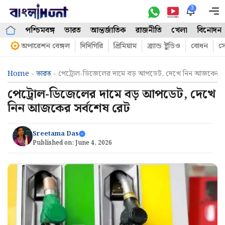
Skip
3
M
to
পশ্চিমবঙ্গ
ভারত
আন্তর্জাতিক
রাজনীতি
খেলা
বিনোদন
content
অপারেশন বেঙ্গল
দিদিগিরি
প্রিমিয়াম
ব্র্যান্ড ষ্টুডিও
বোধন
সো
Home
-
ভারত
-
পেট্রোল-ডিজেলের দামে বড় আপডেট, দেখে নিন আজকের স
পেট্রোল-ডিজেলের দামে বড় আপডেট, দেখে
নিন আজকের সর্বশেষ রেট
Sreetama Das
Published on:
June 4, 2026