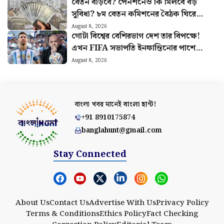
বেতন বাড়বে? পেনশনেও কি মিলবে বড়
সুবিধা? ৮ম বেতন কমিশনের বৈঠক ঘিরে
বাড়ছে আশা
August 8, 2026
গোটা বিশ্বের বেশিরভাগ দেশ তার বিপক্ষে!
এখন FIFA সভাপতি ইনফান্তিনোর পাশে
দাঁড়ালো মেসির আর্জেন্টিনা
August 8, 2026
বাংলা খবর মানেই
বাংলা হান্ট!
+91 8910175874
banglahunt@gmail.com
Stay Connected
About Us
Contact Us
Advertise With Us
Privacy Policy
Terms & Conditions
Ethics Policy
Fact Checking