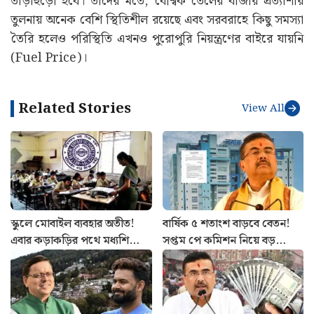
তাড়াহুড়ো হবে। তাঁদের মতে, বৈশ্বিক তেলের বাজার প্রত্যাশার
তুলনায় অনেক বেশি স্থিতিশীল রয়েছে এবং সরবরাহে কিছু সমস্যা
তৈরি হলেও পরিস্থিতি এখনও পুরোপুরি নিয়ন্ত্রণের বাইরে যায়নি
(Fuel Price)।
Related Stories
View All
স্কুলে মোবাইল ব্যবহার অতীত!
বার্ষিক ৫ শতাংশ বাড়বে বেতন!
এবার কড়াকড়ির পথে মধ্যশিক্ষা
সপ্তম পে কমিশন নিয়ে বড়
পর্ষদ, জারি বিজ্ঞপ্তি
ঘোষণা, নয়া বিজ্ঞপ্তি জারি করল
নবান্ন