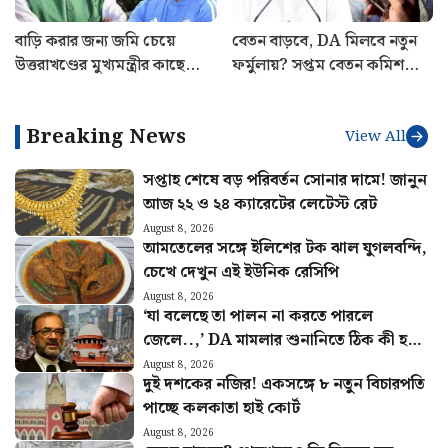
বাড়ি করার জন্য জমি চেয়ে
বেতন বাড়বে, DA মিলবে নতুন
উত্তরাখণ্ডের মুখ্যমন্ত্রীর কাছে
ফর্মুলায়? সপ্তম বেতন কমিশনে
অনুরোধ ঋষভ পন্থের! কী
বড় দাবি
জানালেন পুষ্কর সিং ধামি?
Breaking News
View All
সপ্তাহ শেষে বড় পরিবর্তন সোনার দামে! জানুন
আজ ২২ ও ২৪ ক্যারেটের লেটেস্ট রেট
August 8, 2026
আমতেলের সঙ্গে ইলিশের টক ঝাল যুগলবন্দি,
চেখে দেখুন এই ইউনিক রেসিপি
August 8, 2026
‘যা বলেছে তা পালন না করতে পারলে
জেলে..,’ DA মামলার শুনানিতে ঠিক কী হল?
জানালেন আইনজীবী বিকাশ রঞ্জন
August 8, 2026
দুই দশকের নজির! একসঙ্গে ৮ নতুন বিচারপতি
পাচ্ছে কলকাতা হাই কোর্ট
August 8, 2026