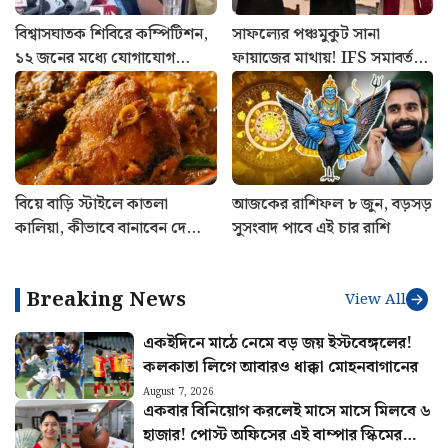
বিশ্বাসঘাতক শিবিরে কম্পিটিশন,
সাফল্যের পঞ্চমুকুট সানা
১২ জনের মধ্যে যোগাযোগ
ফায়াজের মাথায়! IFS সমাবর্তনে
রাখছে ৭ জন, বিস্ফোরক দাবি
পাঁচ সম্মানে ভূষিত কাশ্মীরি কন্যা
কুণালের
বিয়ে বাড়ি স্টাইলে কাতলা
আজকের রাশিফল ৮ জুন, বড়সড়
কালিয়া, কীভাবে বানাবেন দেখে
সুসংবাদ পাবে এই চার রাশি
নিন রেসিপি
Breaking News
View All
একইদিনে মাঠে নেমে বড় জয় ইস্টবেঙ্গলের!
কলকাতা লিগে আবারও ধাক্কা মোহনবাগানের
August 7, 2026
একবার বিনিয়োগ করলেই মাসে মাসে মিলবে ৬
হাজার! পোস্ট অফিসের এই বাম্পার স্কিমের