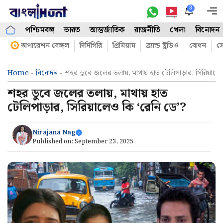
Skip
3
M
to
পশ্চিমবঙ্গ
ভারত
আন্তর্জাতিক
রাজনীতি
খেলা
বিনোদন
content
অপারেশন বেঙ্গল
দিদিগিরি
প্রিমিয়াম
ব্র্যান্ড ষ্টুডিও
বোধন
সো
Home
-
বিনোদন
-
শহর ডুবে জলের তলায়, মাথায় হাত টেলিপাড়ার, সিরিয়ালে
শহর ডুবে জলের তলায়, মাথায় হাত
টেলিপাড়ার, সিরিয়ালেও কি ‘রেনি ডে’?
Nirajana Nag
Published on:
September 23, 2025