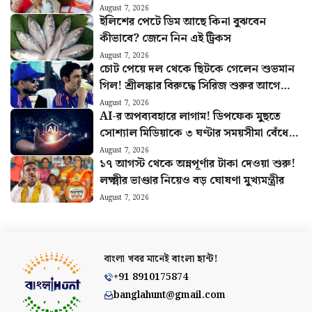
হিসাব বুঝুন
August 7, 2026
ইলিশের পেটে ডিম আছে কিনা বুঝবেন
কীভাবে? জেনে নিন এই ট্রিকস
August 7, 2026
চোট পেয়ে দল থেকে ছিটকে গেলেন শুভমান
গিল! শ্রীলঙ্কার বিরুদ্ধে সিরিজ শুরুর আগে
মাঠে নেমে চাপে ভারত
August 7, 2026
AI-র অপব্যবহারে লাগাম! ডিপফেক মুছতে
সোশ্যাল মিডিয়াকে ৩ ঘণ্টার সময়সীমা বেঁধে
দিল কেন্দ্র
August 7, 2026
১৭ আগস্ট থেকে অন্নপূর্ণার টাকা দেওয়া শুরু!
লক্ষ্মীর ভাণ্ডার নিয়েও বড় ঘোষণা মুখ্যমন্ত্রীর
August 7, 2026
বাংলা খবর মানেই
বাংলা হান্ট!
+91 8910175874
banglahunt@gmail.com