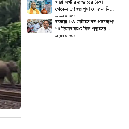
‘যারা লক্ষ্মীর ভাণ্ডারের টাকা
পেতেন…’! অন্নপূর্ণা যোজনা নিয়ে
বড় আপডেট দিলেন মন্ত্রী দিলীপ
August 6, 2026
বকেয়া DA মেটাতে বড় পদক্ষেপ!
১৫ দিনের মধ্যে বিল প্রস্তুতের
নির্দেশ অর্থ দপ্তরের
August 6, 2026