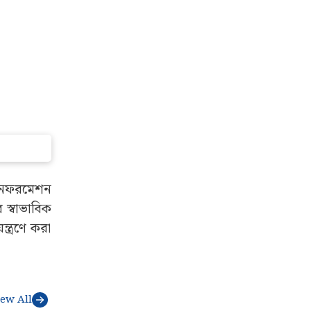
ইনফরমেশন
 স্বাভাবিক
্ত্রণে করা
iew All