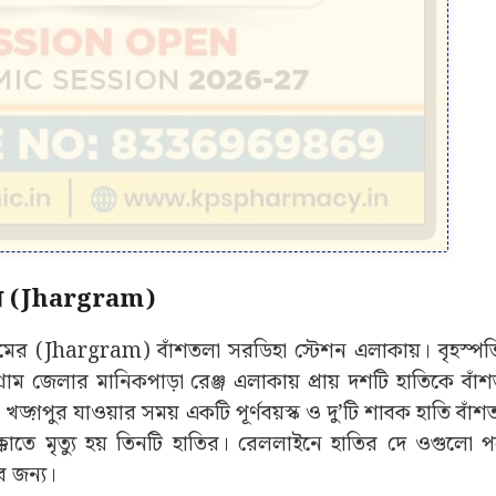
াতির (Jhargram)
ড়গ্রামের (Jhargram) বাঁশতলা সরডিহা স্টেশন এলাকায়। বৃহস্প
গ্রাম জেলার মানিকপাড়া রেঞ্জ এলাকায় প্রায় দশটি হাতিকে বা
খড়্গপুর যাওয়ার সময় একটি পূর্ণবয়স্ক ও দু’টি শাবক হাতি বাঁশ
কাতে মৃত্যু হয় তিনটি হাতির। রেললাইনে হাতির দে ওগুলো পড
র জন্য।