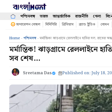
Skip
to
content
পশ্চিমবঙ্গ
ভারত
আন্তর্জাতিক
রাজনীতি
খেলা
বিন
অপারেশন বেঙ্গল
দিদিগিরি
প্রিমিয়াম
ব্র্যান্ড ষ্টুডিও
বোধন
Home
-
পশ্চিমবঙ্গ
-
মর্মান্তিক! ঝাড়গ্রামে রেললাইনে হাতির দল, রাতের অন্
মর্মান্তিক! ঝাড়গ্রামে রেললাইনে হাত
সব শেষ…
Sreetama Das
Published on:
July 18, 2