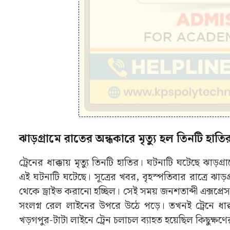
ঝাড়গ্ৰামে রাতের অন্ধকারে মৃত্যু হল তিনটি হ
ট্রেনের ধাক্কায় মৃত্যু তিনটি হাতির। ঘটনাটি ঘটেছে ঝা
এই ঘটনাটি ঘটেছে। সূত্রের খবর, বৃহস্পতিবার রাত্রে ঝাড়
থেকে ড্রাইভ করানো হচ্ছিল। সেই সময় জনশতাব্দী এক্সপ্রেস 
সংলগ্ন রেল লাইনের উপরে উঠে পড়ে। তখনই ট্রেনে ধাক্
খড়গপুর-টাটা লাইনে ট্রেন চলাচল ব্যাহত হয়েছিল কিছুক্ষণে