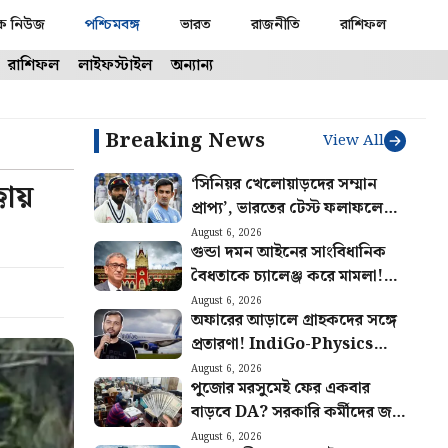
ক নিউজ
পশ্চিমবঙ্গ
ভারত
রাজনীতি
রাশিফল
রাশিফল
লাইফস্টাইল
অন্যান্য
Breaking News
View All
‘সিনিয়র খেলোয়াড়দের সম্মান
ায়
প্রাপ্য’, ভারতের টেস্ট ফলাফলে
চিন্তিত রাহানে, গম্ভীরের উদ্দেশ্যে
August 6, 2026
গুন্ডা দমন আইনের সাংবিধানিক
বিশেষ পরামর্শ
বৈধতাকে চ্যালেঞ্জ করে মামলা!
খারিজ করে দিল হাইকোর্ট
August 6, 2026
অফারের আড়ালে গ্রাহকদের সঙ্গে
প্রতারণা! IndiGo-Physics
Wallah সহ ৯ টি সংস্থাকে
August 6, 2026
পুজোর মরসুমেই ফের একবার
জরিমানা কেন্দ্রের
বাড়বে DA? সরকারি কর্মীদের জন্য
বিরাট আপডেট
August 6, 2026