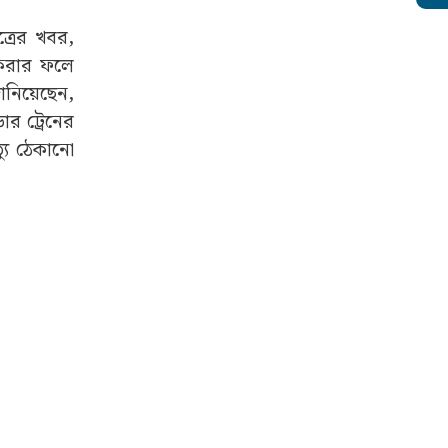
্রের খবর,
া করার ফলে
জানিয়েছেন,
র ট্রেনের
যু ঠেকানো