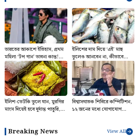
ভারতের আকাশে ইতিহাস, প্রথম
ইলিশের দাম দিয়ে ‘এই’ মাছ
মহিলা ‘টপ গান’ ভাবনা কান্ত!
ভুলেও আনবেন না, কীভাবে
যুদ্ধকৌশলে নতুন মাইলফলক
বুঝবেন ফারাক?
বায়ুসেনার
ইলিশ-ভেটকি ভুলে যান, মুরগির
বিশ্বাসঘাতক শিবিরে কম্পিটিশন,
মাংস দিয়েই হবে দুর্দান্ত পাতুরি,
১২ জনের মধ্যে যোগাযোগ
রইল রেসিপি
রাখছে ৭ জন, বিস্ফোরক দাবি
কুণালের
Breaking News
View All