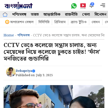
Skip
3
M
to
পশ্চিমবঙ্গ
ভারত
আন্তর্জাতিক
রাজনীতি
খেলা
বিনোদন
content
অপারেশন বেঙ্গল
দিদিগিরি
প্রিমিয়াম
ব্র্যান্ড ষ্টুডিও
বোধন
সো
Home
-
পশ্চিমবঙ্গ
-
CCTV ভেঙে কলেজে সন্ত্রাস চালাত, অন্য মেয়েদের নিয়ে
CCTV ভেঙে কলেজে সন্ত্রাস চালাত, অন্য
মেয়েদের নিয়ে কলেজে ঢুকতে চাইত! ‘ফাঁস’
মনজিতের গুন্ডাগিরি
Debapriya
Published on:
July 3, 2025