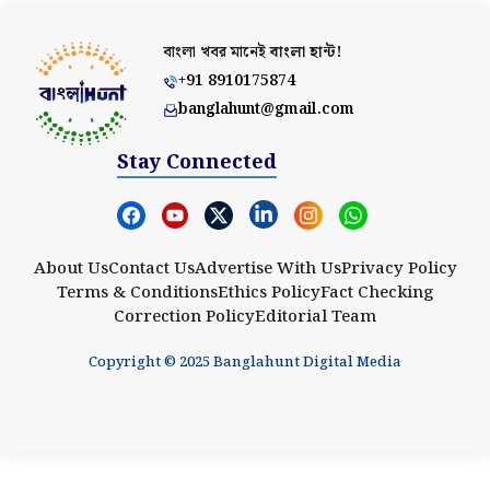
বাংলা খবর মানেই
বাংলা হান্ট!
+91 8910175874
banglahunt@gmail.com
Stay Connected
About Us
Contact Us
Advertise With Us
Privacy Policy
Terms & Conditions
Ethics Policy
Fact Checking
Correction Policy
Editorial Team
Copyright © 2025 Banglahunt Digital Media