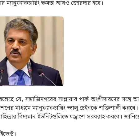
রে বিপুল বিনিয়োগ করছে:
িন্দ্রার ম্যানুফ্যাকচারিং ক্যাপাসিটি বৃদ্ধি করবে। এর মধ্যে স
জানিয়ে রাখি যে, মাহিন্দ্রা ২০২৮ সালের মধ্যে সেখানে উৎপাদন
ট এবং ইঞ্জিন ক্ষমতা সম্প্রসারণের পাশাপাশি অ্যাডভান্সড টেকনোলজ
রহণ করবে। এই ১৫,০০০ কোটি টাকার পরিকল্পনার অধীনে, কোম্পা
র ম্যানুফ্যাকচারিং ক্ষমতা আরও জোরদার হবে।