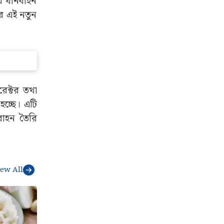
বাহন এবং ১
ধ্যে NU_IQ
ির যানবাহন
রের এই নতুন