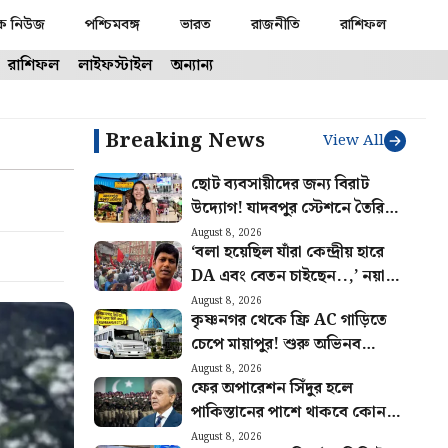
ক নিউজ
পশ্চিমবঙ্গ
ভারত
রাজনীতি
রাশিফল
রাশিফল
লাইফস্টাইল
অন্যান্য
Breaking News
View All
ছোট ব্যবসায়ীদের জন্য বিরাট
উদ্যোগ! যাদবপুর স্টেশনে তৈরি
হবে শপিং হাব, ঘোষণা রেলের
August 8, 2026
‘বলা হয়েছিল যাঁরা কেন্দ্রীয় হারে
DA এবং বেতন চাইছেন..,’ নয়া
বিজ্ঞপ্তি নিয়ে খুশি সংগ্রামী যৌথ
August 8, 2026
কৃষ্ণনগর থেকে ফ্রি AC গাড়িতে
মঞ্চ
চেপে মায়াপুর! শুরু অভিনব
পরিষেবা, কারা সুবিধা পাবেন জানুন
August 8, 2026
ফের অপারেশন সিঁদুর হলে
পাকিস্তানের পাশে থাকবে কোন
কোন দেশ? সম্পন্ন নতুন চুক্তি
August 8, 2026