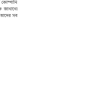
V কোম্পানি
ফে জানানো
য তাদের সব