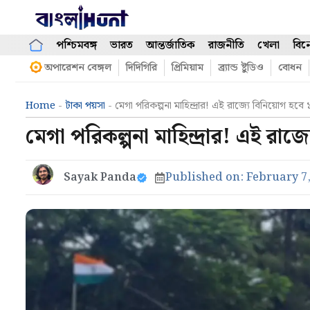
Skip
to
content
পশ্চিমবঙ্গ
ভারত
আন্তর্জাতিক
রাজনীতি
খেলা
বিন
অপারেশন বেঙ্গল
দিদিগিরি
প্রিমিয়াম
ব্র্যান্ড ষ্টুডিও
বোধন
Home
-
টাকা পয়সা
-
মেগা পরিকল্পনা মাহিন্দ্রার! এই রাজ্যে বিনিয়োগ হ
মেগা পরিকল্পনা মাহিন্দ্রার! এই রা
Sayak Panda
Published on:
February 7,