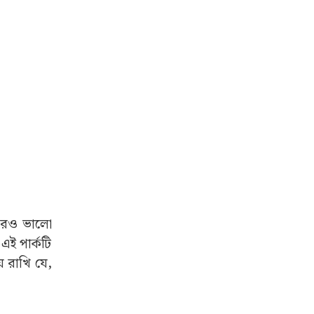
ম্ভাজিনগরে
 শুরু করার
ি বিজনেসের
নিটি ৩ টি