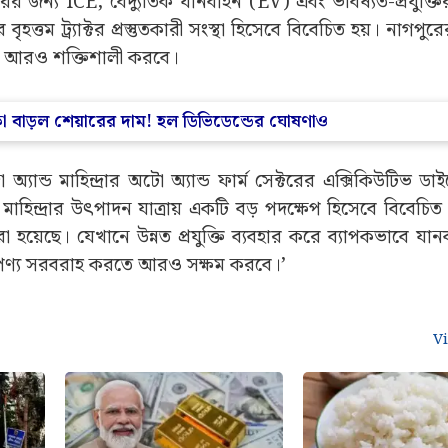
অনূর্ধ্ব-১৯ বিশ্বকাপ জয় ভারতের
ূর্ণরূপে চালু হয়ে গেলে এই ইউনিট বছরে ৫ লক্ষেরও বেশি যান
টোর পরবর্তী প্রজন্মের প্ল্যাটফর্মগুলিকে সমর্থন করবে। যার ম
ের জন্য ICE, বৈদ্যুতিক যানবাহন (EV) এবং ভবিষ্যত-প্রযুক্ত
ৃহত্তম ট্র্যাক্টর প্রস্তুতকারী সংস্থা হিসেবে বিবেচিত হয়। নাগপু
্বকে আরও শক্তিশালী করবে।
কা বাড়ল শেয়ারের দাম! হল ডিভিডেন্ডের ঘোষণাও