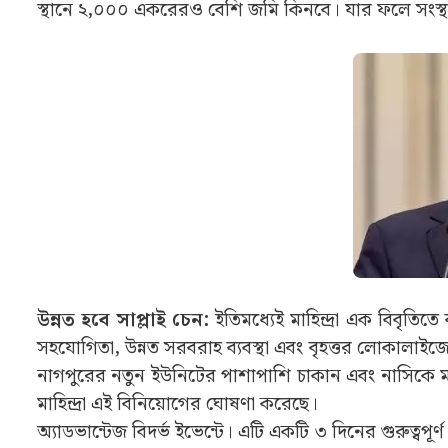
মাহিন্দ্রা (Mahindra & Mahindra) মহারাষ্ট্
এই ইউনিটটি বিদর্ভের ১,৫০০ একর জমিতে নির্মিত হবে। যা মাহ
১৫০ একরের একটি সাপ্লায়ার পার্কও অন্তর্ভুক্ত থাকবে। 
লক্ষ্য নিয়েছে। এদিকে, মাহিন্দ্রা তার বিদ্যমান প্রোডাক্
সম্প্রসারণের জন্য ইগতপুরী-নাসিক এলাকায় জমি অধিগ্
স্থানে ২,০০০ একরেরও বেশি জমি কিনবে। যার ফলে সংস্থা