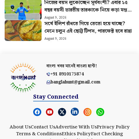
নিজের বয়স লুকোচ্ছেন সূর্যবংশী? এবার ১৫
বছর বয়সী ভারতীয় তারকাকে নিয়ে কড়া মন্তব্য
করলেন অজি কিংবদন্তি
August 9, 2026
সর্ষে ইলিশ রাঁধতে গিয়ে তেতো হয়ে যাচ্ছে?
মেনে চলুন এই ছোট্ট টিপস, পারফেক্ট হবে রান্না
August 9, 2026
বাংলা খবর মানেই
বাংলা হান্ট!
+91 8910175874
banglahunt@gmail.com
Stay Connected
About Us
Contact Us
Advertise With Us
Privacy Policy
Terms & Conditions
Ethics Policy
Fact Checking