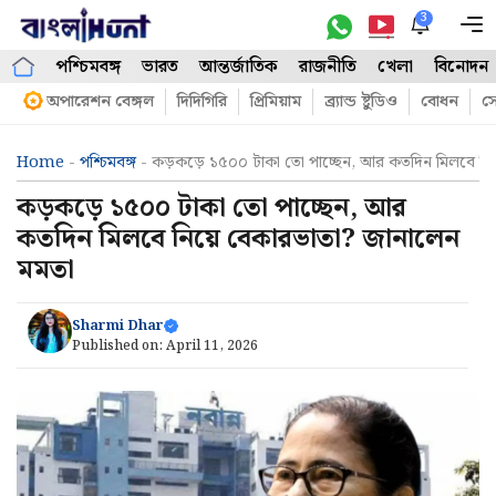
Skip
3
M
to
পশ্চিমবঙ্গ
ভারত
আন্তর্জাতিক
রাজনীতি
খেলা
বিনোদন
content
অপারেশন বেঙ্গল
দিদিগিরি
প্রিমিয়াম
ব্র্যান্ড ষ্টুডিও
বোধন
সো
Home
-
পশ্চিমবঙ্গ
-
কড়কড়ে ১৫০০ টাকা তো পাচ্ছেন, আর কতদিন মিলবে নিয়
কড়কড়ে ১৫০০ টাকা তো পাচ্ছেন, আর
কতদিন মিলবে নিয়ে বেকারভাতা? জানালেন
মমতা
Sharmi Dhar
Published on:
April 11, 2026