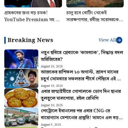
গ্রাহকদের জন্য বড় চমক!
চালু হবে বোটিং থেকেই
YouTube Premium সহ ১৫
সংরক্ষণাগার, রবীন্দ্র সরোবরকে
OTT একদম ফ্রি, Jio-র নতুন
টুরিস্ট অ্যাট্রাকশন করতে উদ্যোগী
Pass-এ একগুচ্ছ সুবিধা
KMDA
Breaking News
View All
নতুন ছবিতে প্লেব্যাকে ‘কামব্যাক’, সিদ্ধান্ত বদল
অরিজিতের?
August 10, 2026
আজকের রাশিফল ১০ অগাস্ট, শ্রাবণ মাসের
চতুর্থ সোমবারে সফলতার শীর্ষে পৌঁছবে এই ছয়
রাশি
August 10, 2026
এবার জন্মাষ্টমীতে গোপালকে ভোগ দিন ছানার
তুলতুলে মালপোয়া, রইল রেসিপি
August 10, 2026
পেট্রোলে ইথানলের পর এবার CNG-তে
বায়োগ্যাস মেশানোর প্রস্তুতি! সামনে এল বড়
আপডেট
August 9, 2026