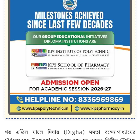
গত এপ্রিল মাসে দিঘায় (Digha) মমতা বন্দ্যোপাধ্যায়ের