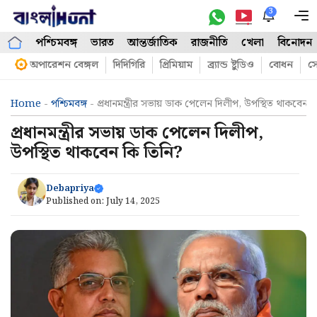
Skip
3
M
to
পশ্চিমবঙ্গ
ভারত
আন্তর্জাতিক
রাজনীতি
খেলা
বিনোদন
content
অপারেশন বেঙ্গল
দিদিগিরি
প্রিমিয়াম
ব্র্যান্ড ষ্টুডিও
বোধন
সো
Home
-
পশ্চিমবঙ্গ
-
প্রধানমন্ত্রীর সভায় ডাক পেলেন দিলীপ, উপস্থিত থাকবেন ক
প্রধানমন্ত্রীর সভায় ডাক পেলেন দিলীপ,
উপস্থিত থাকবেন কি তিনি?
Debapriya
Published on:
July 14, 2025