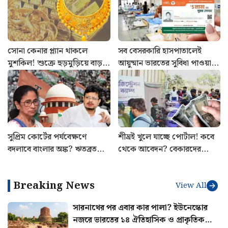
সোনা কেনার প্ল্যান থাকলে
সব বেসরকারি হাসপাতালেই
মুশকিল! শুক্রে হুড়মুড়িয়ে বাড়ল
আয়ুষ্মান ভারতের সুবিধা পাওয়া
দাম: আজকের রেট
যায়? ভর্তির আগে সঠিক নিয়ম
জানুন
সুপ্রিম কোর্টের পর্যবেক্ষণে
শীঘ্রই খুলে যাচ্ছে পোর্টাল! কবে
বদলাবে বাংলার অঙ্ক? ঋতব্রতদের
থেকে আবেদন? বেকারদের
সামনে বড় প্রশ্ন
‘যুবশক্তি’ প্রকল্প নিয়ে নয়া
আপডেট
Breaking News
View All
সারনাথের পর এবার কার পালা? ইউনেস্কোর
নজরে ভারতের ১৪ ঐতিহাসিক ও প্রাকৃতিক