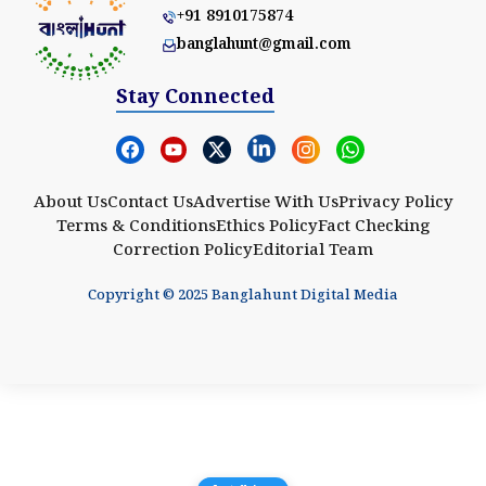
+91 8910175874
banglahunt@gmail.com
Stay Connected
About Us
Contact Us
Advertise With Us
Privacy Policy
Terms & Conditions
Ethics Policy
Fact Checking
Correction Policy
Editorial Team
Copyright © 2025 Banglahunt Digital Media