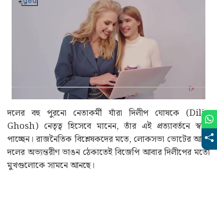
দলের বহু পুরনো নেতাকর্মী যাঁরা দিলীপ ঘোষকে (Dilip
Ghosh) নেতৃত্ব হিসেবে মানেন, তাঁর এই প্রত্যাবর্তনে স্বস্তি
পাচ্ছেন। রাজনৈতিক বিশ্লেষকদের মতে, লোকসভা ভোটের আগে
দলের অভ্যন্তরীণ ভাঙন ঠেকাতেই বিজেপি আবার দিলীপের মতো
মুখগুলোকে সামনে আনছে।