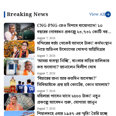
জেনে নিন নিয়ম
কোথায় যোগাযোগ করবেন জানুন
Breaking News
View All
CNG-PNG-তেও মিশবে বায়োগ্যাস! ১০
বছরের গোবরধন প্রকল্পে ২৩,৭৩১ কোটি খরচ
করবে কেন্দ্র
August 7, 2026
মন্দিরের বর্জ্য থেকেই আসবে টাকা! কর্মসংস্থান
নিয়ে অভিনব উদ্যোগের ঘোষণা অগ্নিমিত্রার
August 7, 2026
‘আমরা ব্যবস্থা নিচ্ছি’, বাংলার বাড়ির তালিকায়
কত অযোগ্য? জানালেন দিলীপ ঘোষ
August 7, 2026
‘বিচারের জন্য আর কতদিন অপেক্ষা?’
সিবিআইকে প্রশ্ন হাই কোর্টের, কোন মামলায়?
August 7, 2026
মহিলারা পাবেন মাসে ২৫০০ টাকা! নতুন
প্রকল্পে আবেদন শুরু, যোগ্যতা জানুন
August 7, 2026
শিয়ালদহে এবার ১৯৪৭-এর স্মৃতি! তৈরি হচ্ছে