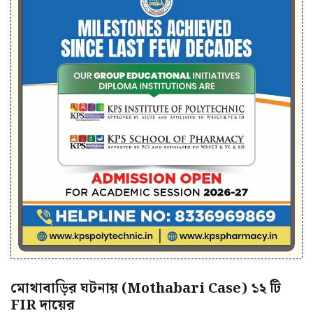
মোথাবাড়ির ঘটনায় (Mothabari Case) ১২ টি
FIR দায়ের