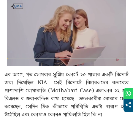
এর আগে, গত সোমবার সুপ্রিম কোর্টে ২৫ পাতার একটি রিপোর্ট
জমা দিয়েছিল NIA। সেই রিপোর্টে বিচারকদের বক্তব্যের
পাশাপাশি মোথাবাড়ি (Mothabari Case) এলাকার ২২ জন
বিএলও-র জবানবন্দিও রাখা হয়েছে। তদন্তকারীরা বোঝার চেষ্টা
করেছেন, সেদিন ঠিক কীভাবে পরিস্থিতি এতটা খারাপ হয়ে
উঠেছিল এবং কোথাও কোনও গাফিলতি ছিল কি না।