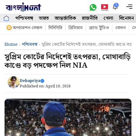
Skip
3
M
to
পশ্চিমবঙ্গ
ভারত
আন্তর্জাতিক
রাজনীতি
খেলা
বিনোদন
content
অপারেশন বেঙ্গল
দিদিগিরি
প্রিমিয়াম
ব্র্যান্ড ষ্টুডিও
বোধন
সো
Home
-
পশ্চিমবঙ্গ
-
সুপ্রিম কোর্টের নির্দেশেই তৎপরতা, মোথাবাড়ি কাণ্ডে বড়
সুপ্রিম কোর্টের নির্দেশেই তৎপরতা, মোথাবাড়ি
কাণ্ডে বড় পদক্ষেপ নিল NIA
Debapriya
Published on:
April 10, 2026