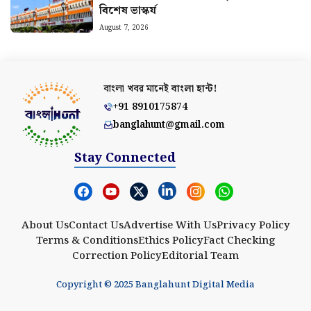
বিশেষ ভাস্কর্য
August 7, 2026
বাংলা খবর মানেই
বাংলা হান্ট!
+91 8910175874
banglahunt@gmail.com
Stay Connected
About Us
Contact Us
Advertise With Us
Privacy Policy
Terms & Conditions
Ethics Policy
Fact Checking
Correction Policy
Editorial Team
Copyright © 2025 Banglahunt Digital Media