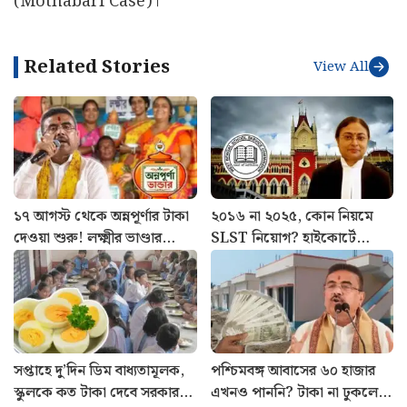
(Mothabari Case)।
Related Stories
View All
১৭ আগস্ট থেকে অন্নপূর্ণার টাকা
২০১৬ না ২০২৫, কোন নিয়মে
দেওয়া শুরু! লক্ষ্মীর ভাণ্ডার
SLST নিয়োগ? হাইকোর্টে
নিয়েও বড় ঘোষণা মুখ্যমন্ত্রীর
অবস্থান স্পষ্ট করল SSC
সপ্তাহে দু’দিন ডিম বাধ্যতামূলক,
পশ্চিমবঙ্গ আবাসের ৬০ হাজার
স্কুলকে কত টাকা দেবে সরকার?
এখনও পাননি? টাকা না ঢুকলে