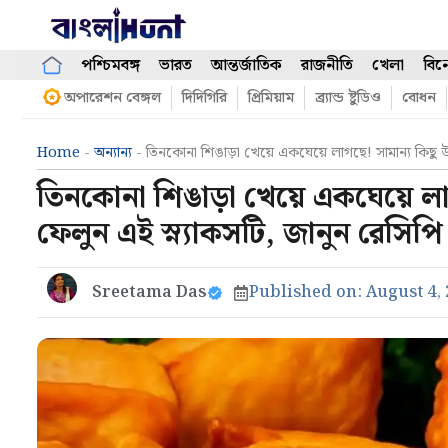
Skip
to
content
পশ্চিমবঙ্গ
ভারত
আন্তর্জাতিক
রাজনীতি
খেলা
বিন
অপারেশন বেঙ্গল
দিদিগিরি
প্রিমিয়াম
ব্র্যান্ড ষ্টুডিও
বোধন
Home
-
অন্যান্য
-
তিনকোনা শিঙাড়া খেয়ে একঘেয়ে লাগছে! সামান্য কিছু উ
তিনকোনা শিঙাড়া খেয়ে একঘেয়ে লা
ফেলুন এই স্ন্যাকসটি, জানুন রেসিপি
Sreetama Das
Published on:
August 4,