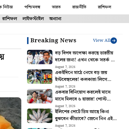
ক নিউজ
পশ্চিমবঙ্গ
ভারত
রাজনীতি
রাশিফল
রাশিফল
লাইফস্টাইল
অন্যান্য
Breaking News
View All
বড় বিপদ অপেক্ষা করছে ভারতীয়
়ে
দলের জন্য! এখন থেকে সতর্ক না
হলে ফল ভুগবেন গম্ভীররা
August 7, 2026
একইদিনে মাঠে নেমে বড় জয়
ইস্টবেঙ্গলের! কলকাতা লিগে
আবারও ধাক্কা মোহনবাগানের
August 7, 2026
একবার বিনিয়োগ করলেই মাসে
মাসে মিলবে ৬ হাজার! পোস্ট
অফিসের এই বাম্পার স্কিমের হিসাব
August 7, 2026
ইলিশের পেটে ডিম আছে কিনা
বুঝুন
বুঝবেন কীভাবে? জেনে নিন এই
ট্রিকস
August 7, 2026