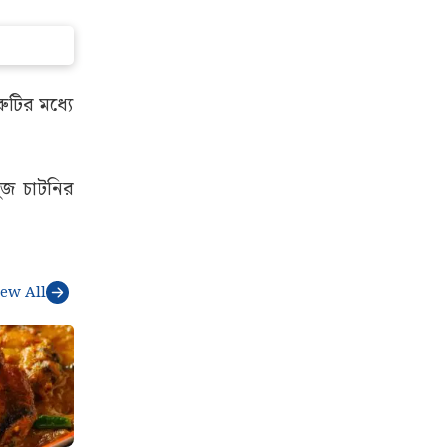
ুটির মধ্যে
ুজ চাটনির
iew All