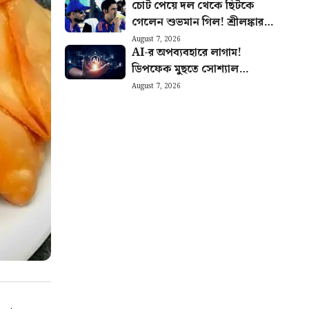
চোট পেয়ে দল থেকে ছিটকে
গেলেন শুভমান গিল! শ্রীলঙ্কার
বিরুদ্ধে সিরিজ শুরুর আগে মাঠে
August 7, 2026
AI-র অপব্যবহারে লাগাম!
নেমে চাপে ভারত
ডিপফেক মুছতে সোশ্যাল
মিডিয়াকে ৩ ঘণ্টার সময়সীমা বেঁধে
August 7, 2026
দিল কেন্দ্র