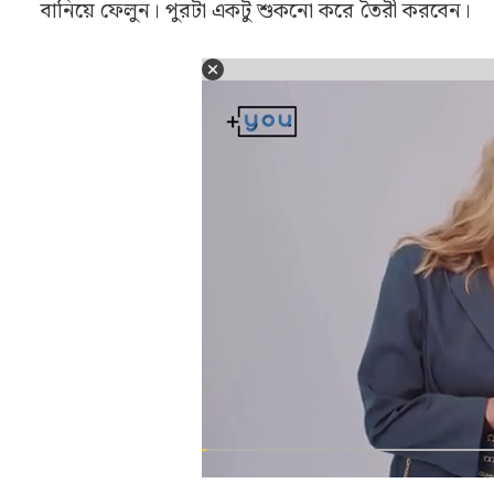
বানিয়ে ফেলুন। পুরটা একটু শুকনো করে তৈরী করবেন।