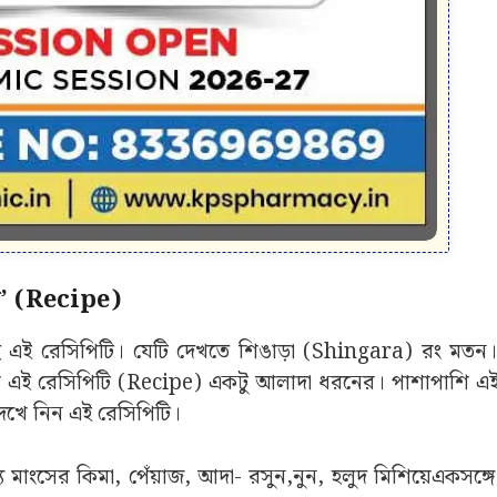
মি’ (Recipe)
ছে এই রেসিপিটি। যেটি দেখতে শিঙাড়া (Shingara) রং মতন। ক
ে এই রেসিপিটি (Recipe) একটু আলাদা ধরনের। পাশাপাশি এই
 দেখে নিন এই রেসিপিটি।
্য মাংসের কিমা, পেঁয়াজ, আদা- রসুন,নুন, হলুদ মিশিয়েএকসঙ্গ