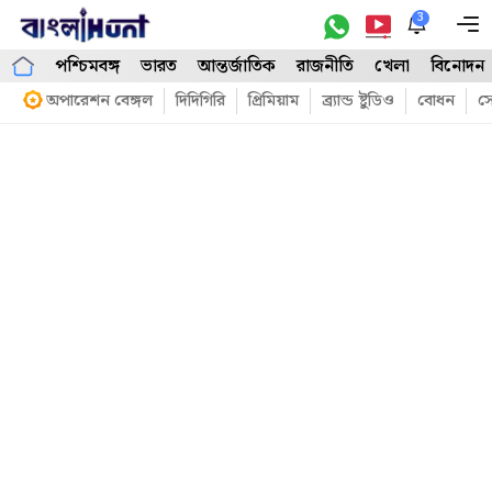
Skip
3
M
to
পশ্চিমবঙ্গ
ভারত
আন্তর্জাতিক
রাজনীতি
খেলা
বিনোদন
content
অপারেশন বেঙ্গল
দিদিগিরি
প্রিমিয়াম
ব্র্যান্ড ষ্টুডিও
বোধন
সো