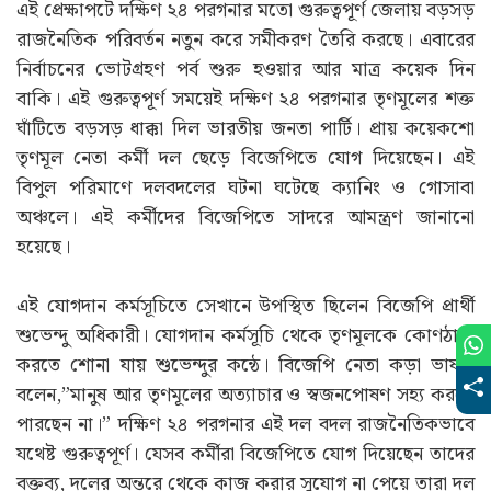
এই প্রেক্ষাপটে দক্ষিণ ২৪ পরগনার মতো গুরুত্বপূর্ণ জেলায় বড়সড়
রাজনৈতিক পরিবর্তন নতুন করে সমীকরণ তৈরি করছে। এবারের
নির্বাচনের ভোটগ্রহণ পর্ব শুরু হওয়ার আর মাত্র কয়েক দিন
বাকি। এই গুরুত্বপূর্ণ সময়েই দক্ষিণ ২৪ পরগনার তৃণমূলের শক্ত
ঘাঁটিতে বড়সড় ধাক্কা দিল ভারতীয় জনতা পার্টি। প্রায় কয়েকশো
তৃণমূল নেতা কর্মী দল ছেড়ে বিজেপিতে যোগ দিয়েছেন। এই
বিপুল পরিমাণে দলবদলের ঘটনা ঘটেছে ক্যানিং ও গোসাবা
অঞ্চলে। এই কর্মীদের বিজেপিতে সাদরে আমন্ত্রণ জানানো
হয়েছে।
এই যোগদান কর্মসূচিতে সেখানে উপস্থিত ছিলেন বিজেপি প্রার্থী
শুভেন্দু অধিকারী। যোগদান কর্মসূচি থেকে তৃণমূলকে কোণঠাসা
করতে শোনা যায় শুভেন্দুর কন্ঠে। বিজেপি নেতা কড়া ভাষায়
বলেন,”মানুষ আর তৃণমূলের অত্যাচার ও স্বজনপোষণ সহ্য করতে
পারছেন না।” দক্ষিণ ২৪ পরগনার এই দল বদল রাজনৈতিকভাবে
যথেষ্ট গুরুত্বপূর্ণ। যেসব কর্মীরা বিজেপিতে যোগ দিয়েছেন তাদের
বক্তব্য, দলের অন্তরে থেকে কাজ করার সুযোগ না পেয়ে তারা দল