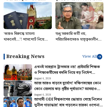
রক্ষাকবচের আর্জি অভিষেকের
শুরু জেনে নিন
আপ্ত সহায়কের
‘কারও বিরুদ্ধে মামলা
শুধু সরকারি কর্মী নয়,
থাকলেই…’! পাসপোর্ট নিয়ে
পরিচারিকাদেরও মাতৃত্বকালীন
বিরাট নির্দেশ কলকাতা
ছুটির দাবি স্বাস্থ্যমন্ত্রীর
হাইকোর্টের
Breaking News
View All
এখনই সারপ্লাস ট্রান্সফার নয়! প্রাইমারি শিক্ষক
ও শিক্ষাকর্মীদের বদলি নিয়ে বড় নির্দেশ
হাইকোর্টের
August 6, 2026
আজ আরও বাড়বে দুর্যোগ! দক্ষিণবঙ্গের কোন
কোন জেলায় ঝড়-বৃষ্টির পূর্বাভাস? আবহাওয়ার
খবর
August 6, 2026
আগামী ODI বিশ্বকাপের স্কোয়াড বেছে নিলেন
সুনীল গাভাস্কার! বাদ পড়লেন তারকা ওপেনার,