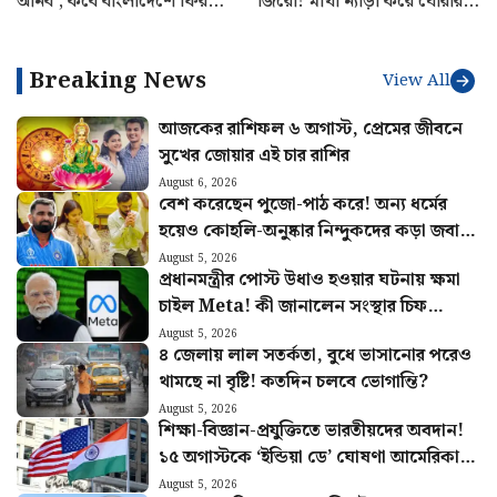
আনব’, কবে বাংলাদেশে ফিরছেন
জিরো! মাথা ন্যাড়া করে ঘোরার
শেখ হাসিনা? জানালেন দিল্লি
চ্যালেঞ্জ ঋজুর
থেকে
Breaking News
View All
আজকের রাশিফল ৬ অগাস্ট, প্রেমের জীবনে
সুখের জোয়ার এই চার রাশির
August 6, 2026
বেশ করেছেন পুজো-পাঠ করে! অন্য ধর্মের
হয়েও কোহলি-অনুষ্কার নিন্দুকদের কড়া জবাব
মহম্মদ সামির
August 5, 2026
প্রধানমন্ত্রীর পোস্ট উধাও হওয়ার ঘটনায় ক্ষমা
চাইল Meta! কী জানালেন সংস্থার চিফ
গ্লোবাল অ্যাফেয়ার্স অফিসার?
August 5, 2026
৪ জেলায় লাল সতর্কতা, বুধে ভাসানোর পরেও
থামছে না বৃষ্টি! কতদিন চলবে ভোগান্তি?
August 5, 2026
শিক্ষা-বিজ্ঞান-প্রযুক্তিতে ভারতীয়দের অবদান!
১৫ অগাস্টকে ‘ইন্ডিয়া ডে’ ঘোষণা আমেরিকার
অঙ্গরাজ্যের
August 5, 2026