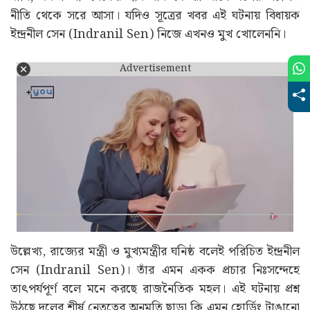
নীতি থেকে সরে আসা। যদিও সূত্রের খবর এই ঘটনায় বিধায়ক
ইন্দ্রনীল সেন (Indranil Sen) নিজে এখনও মুখ খোলেননি।
Advertisement
উল্লেখ্য, রাজ্যের মন্ত্রী ও মুখ্যমন্ত্রীর ঘনিষ্ঠ বলেই পরিচিত ইন্দ্রনীল
সেন (Indranil Sen)। তাঁর এমন একক প্রচার নিঃসন্দেহে
তাৎপর্যপূর্ণ বলে মনে করছে রাজনৈতিক মহল। এই ঘটনায় প্রশ্ন
উঠছে দলের শীর্ষ নেতৃত্বের অনুমতি ছাড়া কি এমন হোর্ডিং টাঙানো