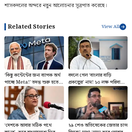
শাসকদলের অন্দরে নতুন আলোচনার সূত্রপাত করেছে।
Related Stories
View All
‘কিছু কন্টেন্টের জন্য ব্যাপক অর্থ
বদলে গেল ‘বাংলার বাড়ি
পাচ্ছে Meta!’ তদন্ত শুরু হতেই
প্রকল্পের’ নাম! ১০ লক্ষ পরিবারের
প্রকাশে বড় তথ্য
উদেশ্যে বড় ঘোষণা শুভেন্দুর
‘দেশকে আবার সঠিক পথে
২৯ শেও অভিষেকের জেতার চান্স