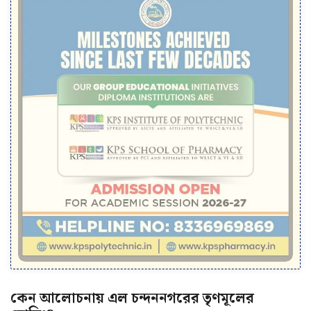
কেন আলোচনায় এল চন্দননগরের তৃণমূলের