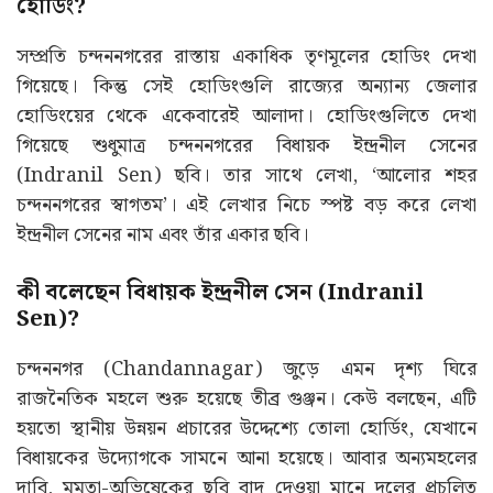
হোডিং?
সম্প্রতি চন্দননগরের রাস্তায় একাধিক তৃণমূলের হোডিং দেখা
গিয়েছে। কিন্তু সেই হোডিংগুলি রাজ্যের অন্যান্য জেলার
হোডিংয়ের থেকে একেবারেই আলাদা। হোডিংগুলিতে দেখা
গিয়েছে শুধুমাত্র চন্দননগরের বিধায়ক ইন্দ্রনীল সেনের
(Indranil Sen) ছবি। তার সাথে লেখা, ‘আলোর শহর
চন্দননগরের স্বাগতম’। এই লেখার নিচে স্পষ্ট বড় করে লেখা
ইন্দ্রনীল সেনের নাম এবং তাঁর একার ছবি।
কী বলেছেন বিধায়ক ইন্দ্রনীল সেন (Indranil
Sen)?
চন্দননগর (Chandannagar) জুড়ে এমন দৃশ্য ঘিরে
রাজনৈতিক মহলে শুরু হয়েছে তীব্র গুঞ্জন। কেউ বলছেন, এটি
হয়তো স্থানীয় উন্নয়ন প্রচারের উদ্দেশ্যে তোলা হোর্ডিং, যেখানে
বিধায়কের উদ্যোগকে সামনে আনা হয়েছে। আবার অন্যমহলের
দাবি, মমতা-অভিষেকের ছবি বাদ দেওয়া মানে দলের প্রচলিত