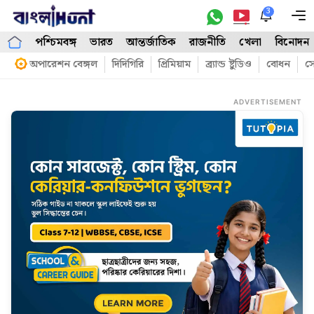
Skip
3
M
to
পশ্চিমবঙ্গ
ভারত
আন্তর্জাতিক
রাজনীতি
খেলা
বিনোদন
content
অপারেশন বেঙ্গল
দিদিগিরি
প্রিমিয়াম
ব্র্যান্ড ষ্টুডিও
বোধন
সো
ADVERTISEMENT