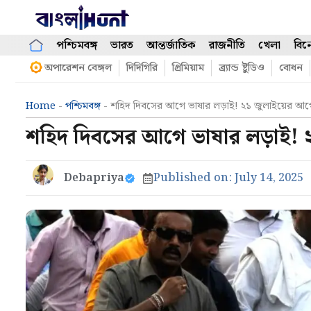
Skip
to
content
পশ্চিমবঙ্গ
ভারত
আন্তর্জাতিক
রাজনীতি
খেলা
বিন
অপারেশন বেঙ্গল
দিদিগিরি
প্রিমিয়াম
ব্র্যান্ড ষ্টুডিও
বোধন
Home
-
পশ্চিমবঙ্গ
-
শহিদ দিবসের আগে ভাষার লড়াই! ২১ জুলাইয়ের আগ
শহিদ দিবসের আগে ভাষার লড়াই! 
Debapriya
Published on:
July 14, 2025