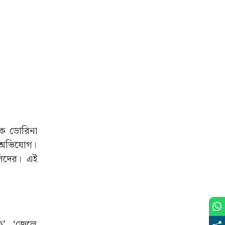
েকে ডোরিনা
লে অভিযোগ।
লিদের। এই
ে’, ‘জেলে