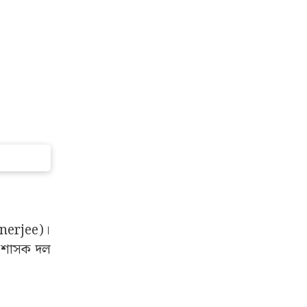
anerjee)।
ে শাসক দল