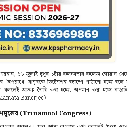
্টাচার্য জানান, ১৬ জুলাই দুপুর ১টায় কলকাতার কলেজ স্কোয়ার থ
া বলার ‘অপরাধে’ মানুষকে ডিটেনশন ক্যাম্পে পাঠানো হচ্ছে ব
 ভাষা বললেই আতঙ্ক তৈরি করা হচ্ছে, অপমান করা হচ্ছে বাঙা
ত্রী (Mamata Banerjee)।
ষ তৃণমূলের (Trinamool Congress)
্র, সব বাংলার অবদান। আর আজ বাংলায় কথা বললেই ‘ধরো ওক