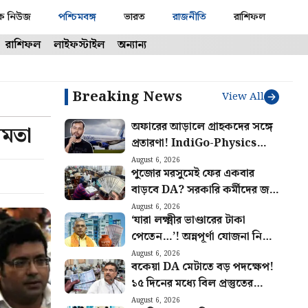
ক নিউজ
পশ্চিমবঙ্গ
ভারত
রাজনীতি
রাশিফল
রাশিফল
লাইফস্টাইল
অন্যান্য
Breaking News
View All
অফারের আড়ালে গ্রাহকদের সঙ্গে
মমতা
প্রতারণা! IndiGo-Physics
Wallah সহ ৯ টি সংস্থাকে
August 6, 2026
পুজোর মরসুমেই ফের একবার
জরিমানা কেন্দ্রের
বাড়বে DA? সরকারি কর্মীদের জন্য
বিরাট আপডেট
August 6, 2026
‘যারা লক্ষ্মীর ভাণ্ডারের টাকা
পেতেন…’! অন্নপূর্ণা যোজনা নিয়ে
বড় আপডেট দিলেন মন্ত্রী দিলীপ
August 6, 2026
বকেয়া DA মেটাতে বড় পদক্ষেপ!
১৫ দিনের মধ্যে বিল প্রস্তুতের
নির্দেশ অর্থ দপ্তরের
August 6, 2026