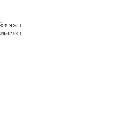
ৈতিক মহল।
েক্ষকদের।