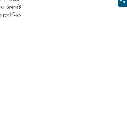
য়ের উপরেই
 সাংগঠনিক