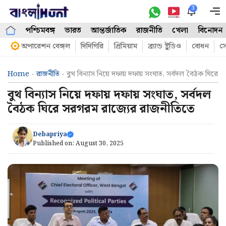
Skip
3
M
to
পশ্চিমবঙ্গ
ভারত
আন্তর্জাতিক
রাজনীতি
খেলা
বিনোদন
content
অপারেশন বেঙ্গল
দিদিগিরি
প্রিমিয়াম
ব্র্যান্ড ষ্টুডিও
বোধন
সো
Home
-
রাজনীতি
-
বুথ বিন্যাস নিয়ে দফায় দফায় সংঘাত, সর্বদল বৈঠক ঘিরে 
বুথ বিন্যাস নিয়ে দফায় দফায় সংঘাত, সর্বদল
বৈঠক ঘিরে সরগরম রাজ্যের রাজনীতিতে
Debapriya
Published on:
August 30, 2025