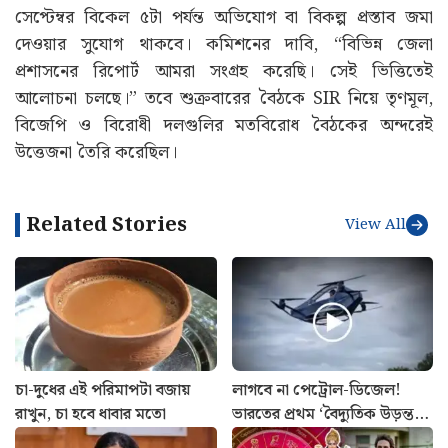
সেপ্টেম্বর বিকেল ৫টা পর্যন্ত অভিযোগ বা বিকল্প প্রস্তাব জমা
দেওয়ার সুযোগ থাকবে। কমিশনের দাবি, “বিভিন্ন জেলা
প্রশাসনের রিপোর্ট আমরা সংগ্রহ করেছি। সেই ভিত্তিতেই
আলোচনা চলছে।” তবে শুক্রবারের বৈঠকে SIR নিয়ে তৃণমূল,
বিজেপি ও বিরোধী দলগুলির মতবিরোধ বৈঠকের অন্দরেই
উত্তেজনা তৈরি করেছিল।
Related Stories
View All
চা-দুধের এই পরিমাপটা বজায়
লাগবে না পেট্রোল-ডিজেল!
রাখুন, চা হবে ধাবার মতো
ভারতের প্রথম ‘বৈদ্যুতিক উড়ন্ত
গাড়ি’ বানিয়ে তাক লাগালেন