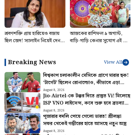
উত্তরাখণ্ডের রবি
শ্রবণশক্তি প্রায় হারিয়েও বজায়
আজকের রাশিফল ৯ অগাস্ট,
ছিল জেদ! স্যালাইন নিয়েই দেন
বাড়ি-গাড়ি কেনার সুযোগ এই চার
মেইনস পরীক্ষা, UPSC-তে
রাশির
বাজিমাত সৌম্যার
Breaking News
View All
বিশ্বকাপ চলাকালীন মেসিকে প্রাণে মারার ছক!
‘টার্গেট’ ছিলেন রোনাল্ডোও, কীভাবে এড়ানো
গেল হামলা?
August 8, 2026
Jio-Airtel-কে টক্কর দিতে প্রস্তুত Vi! মিলেছে
ISP VNO লাইসেন্স, কবে শুরু হবে ব্রডব্যান্ড
সার্ভিস?
August 8, 2026
পূজারার বদলি পেয়ে গেলো ভারত! শ্রীলঙ্কা
সফর থেকেই গম্ভীরের হাতে আসছে নতুন অস্ত্র
August 8, 2026