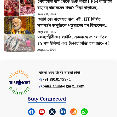
পেঁয়াজের দাম থেকে শুরু করে LPG! কীভাবে
বাড়ছে রান্নাঘরের খরচ? চিন্তা বাড়াচ্ছে
পরিসংখ্যান
August 8, 2026
‘আমি তো বাগেশ্বর বাবা নই’, IIT দিল্লির
সমাবর্তন অনুষ্ঠানে পড়ুয়াদের মন জিতলেন
মোদী, দিলেন বিশেষ বার্তা
August 8, 2026
মৎস্যজীবীদের লটারি, একসঙ্গে জালে উঠল
৪৬ মণ ইলিশ! কত টাকায় বিক্রি হল জানেন?
August 8, 2026
বাংলা খবর মানেই
বাংলা হান্ট!
+91 8910175874
banglahunt@gmail.com
Stay Connected