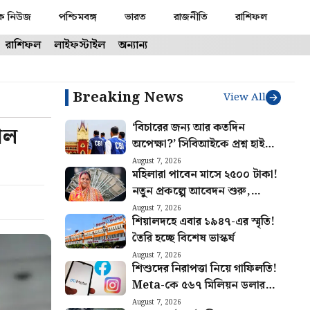
ক নিউজ
পশ্চিমবঙ্গ
ভারত
রাজনীতি
রাশিফল
রাশিফল
লাইফস্টাইল
অন্যান্য
Breaking News
View All
‘বিচারের জন্য আর কতদিন
াল
অপেক্ষা?’ সিবিআইকে প্রশ্ন হাই
কোর্টের, কোন মামলায়?
August 7, 2026
মহিলারা পাবেন মাসে ২৫০০ টাকা!
নতুন প্রকল্পে আবেদন শুরু,
যোগ্যতা জানুন
August 7, 2026
শিয়ালদহে এবার ১৯৪৭-এর স্মৃতি!
তৈরি হচ্ছে বিশেষ ভাস্কর্য
August 7, 2026
শিশুদের নিরাপত্তা নিয়ে গাফিলতি!
Meta-কে ৫৬৭ মিলিয়ন ডলার
জরিমানার নির্দেশ মার্কিন
August 7, 2026