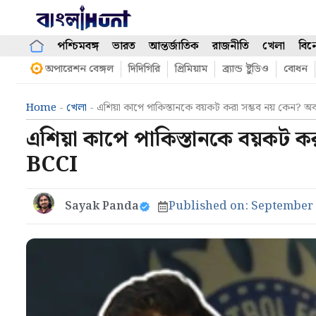
Skip
to
content
পশ্চিমবঙ্গ
ভারত
আন্তর্জাতিক
রাজনীতি
খেলা
বিন
অপারেশন বেঙ্গল
দিদিগিরি
প্রিমিয়াম
ব্র্যান্ড ষ্টুডিও
বোধন
Home
-
খেলা
-
এশিয়া কাপে পাকিস্তানকে বয়কট করা সম্ভব নয় কেন?
এশিয়া কাপে পাকিস্তানকে বয়কট 
BCCI
Sayak Panda
Published on:
September 