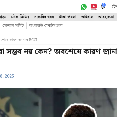
3
টে
োদন
টেক নিউজ
চাকরির খবর
টাকা পয়সা
ভাইরাল
আবহাওয়া
সোশ্যাল সামিট
বাংলাহান্ট স্পোর্টস ক্লাব
 অবশেষে কারণ জানাল BCCI
করা সম্ভব নয় কেন? অবশেষে কারণ জান
8, 2025