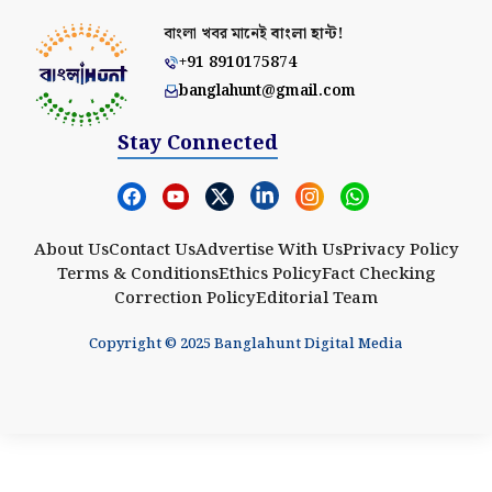
বাংলা খবর মানেই
বাংলা হান্ট!
+91 8910175874
banglahunt@gmail.com
Stay Connected
About Us
Contact Us
Advertise With Us
Privacy Policy
Terms & Conditions
Ethics Policy
Fact Checking
Correction Policy
Editorial Team
Copyright © 2025 Banglahunt Digital Media