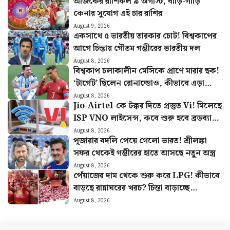
আজকের রাশিফল ৯ অগাস্ট, বাড়ি-গাড়ি
কেনার সুযোগ এই চার রাশির
August 9, 2026
একসাথে ৫ ভারতীয় তারকার চোট! বিশ্বকাপের
আগে চিন্তায় গৌতম গম্ভীরের ভারতীয় দল
August 8, 2026
বিশ্বকাপ চলাকালীন মেসিকে প্রাণে মারার ছক!
‘টার্গেট’ ছিলেন রোনাল্ডোও, কীভাবে এড়ানো
গেল হামলা?
August 8, 2026
Jio-Airtel-কে টক্কর দিতে প্রস্তুত Vi! মিলেছে
ISP VNO লাইসেন্স, কবে শুরু হবে ব্রডব্যান্ড
সার্ভিস?
August 8, 2026
পূজারার বদলি পেয়ে গেলো ভারত! শ্রীলঙ্কা
সফর থেকেই গম্ভীরের হাতে আসছে নতুন অস্ত্র
August 8, 2026
পেঁয়াজের দাম থেকে শুরু করে LPG! কীভাবে
বাড়ছে রান্নাঘরের খরচ? চিন্তা বাড়াচ্ছে
পরিসংখ্যান
August 8, 2026