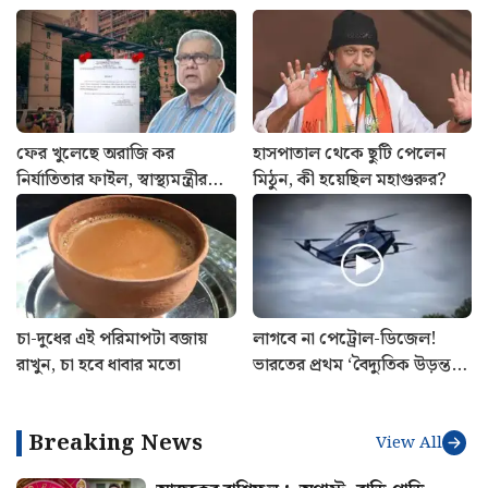
ফের খুলেছে অরাজি কর
হাসপাতাল থেকে ছুটি পেলেন
নির্যাতিতার ফাইল, স্বাস্থ্যমন্ত্রীর
মিঠুন, কী হয়েছিল মহাগুরুর?
সাথে বৈঠক সেরে ঘোষণা
শুভেন্দু অধিকারীর
চা-দুধের এই পরিমাপটা বজায়
লাগবে না পেট্রোল-ডিজেল!
রাখুন, চা হবে ধাবার মতো
ভারতের প্রথম ‘বৈদ্যুতিক উড়ন্ত
গাড়ি’ বানিয়ে তাক লাগালেন
উত্তরাখণ্ডের রবি
Breaking News
View All