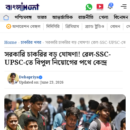
Skip
3
M
to
পশ্চিমবঙ্গ
ভারত
আন্তর্জাতিক
রাজনীতি
খেলা
বিনোদন
content
অপারেশন বেঙ্গল
দিদিগিরি
প্রিমিয়াম
ব্র্যান্ড ষ্টুডিও
বোধন
সো
Home
-
চাকরির খবর
-
সরকারি চাকরির বড় ঘোষণা! রেল-SSC-UPSC-তে বিপু
সরকারি চাকরির বড় ঘোষণা! রেল-SSC-
UPSC-তে বিপুল নিয়োগের পথে কেন্দ্র
Debapriya
Updated on:
June 23, 2026