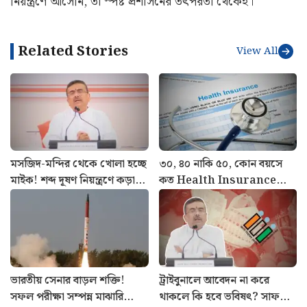
নিয়ন্ত্রণে আসেনি, তা স্পষ্ট প্রশাসনের তৎপরতা থেকেই।
Related Stories
View All
মসজিদ-মন্দির থেকে খোলা হচ্ছে
৩০, ৪০ নাকি ৫০, কোন বয়সে
মাইক! শব্দ দূষণ নিয়ন্ত্রণে কড়া
কত Health Insurance
ব্যবস্থা রাজ্য সরকারের
কভারেজ দরকার? জানালেন
বিশেষজ্ঞরা
ভারতীয় সেনার বাড়ল শক্তি!
ট্রাইবুনালে আবেদন না করে
সফল পরীক্ষা সম্পন্ন মাঝারি
থাকলে কি হবে ভবিষৎ? সাফ