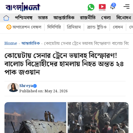
Skip
3
M
to
পশ্চিমবঙ্গ
ভারত
আন্তর্জাতিক
রাজনীতি
খেলা
বিনোদন
content
অপারেশন বেঙ্গল
দিদিগিরি
প্রিমিয়াম
ব্র্যান্ড ষ্টুডিও
বোধন
সো
Home
-
আন্তর্জাতিক
-
কোয়েটায় সেনার ট্রেনে ভয়াবহ বিস্ফোরণ! বালোচ বিদ্র
কোয়েটায় সেনার ট্রেনে ভয়াবহ বিস্ফোরণ!
বালোচ বিদ্রোহীদের হামলায় নিহত অন্তত ২৪
পাক জওয়ান
Shreya
Published on:
May 24, 2026