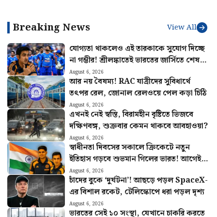
পাল্লার ব্যালিস্টিক মিসাইল অগ্নি ৪-
জানালেন মুখ্যমন্ত্রী শুভেন্দু
এর
অধিকারী
Breaking News
View All
যোগ্যতা থাকলেও এই তারকাকে সুযোগ দিচ্ছে
না গম্ভীর! শ্রীলঙ্কাতেই ভারতের জার্সিতে শেষ
ম্যাচ খেলবেন এই ক্রিকেটার?
August 6, 2026
আর নয় বৈষম্য! RAC যাত্রীদের সুবিধার্থে
তৎপর রেল, জোনাল রেলওয়ে পেল কড়া চিঠি
August 6, 2026
এখনই নেই স্বস্তি, বিরামহীন বৃষ্টিতে ভিজবে
দক্ষিণবঙ্গ, শুক্রবার কেমন থাকবে আবহাওয়া?
August 6, 2026
স্বাধীনতা দিবসের সকালে ক্রিকেটে নতুন
ইতিহাস গড়বে শুভমান গিলের ভারত! আগেই
হুঙ্কার ছাড়লেন গম্ভীর
August 6, 2026
চাঁদের বুকে ‘দুর্ঘটনা’! আছড়ে পড়ল SpaceX-
এর বিশাল রকেট, টেলিস্কোপে ধরা পড়ল দৃশ্য
August 6, 2026
ভারতের সেই ১০ সংস্থা, যেখানে চাকরি করতে