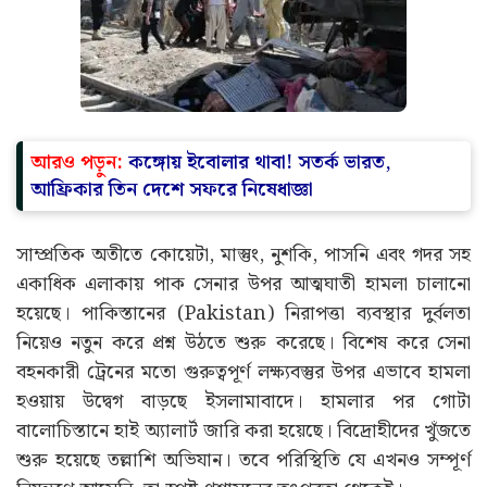
আরও পড়ুন:
কঙ্গোয় ইবোলার থাবা! সতর্ক ভারত,
আফ্রিকার তিন দেশে সফরে নিষেধাজ্ঞা
সাম্প্রতিক অতীতে কোয়েটা, মাস্তুং, নুশকি, পাসনি এবং গদর সহ
একাধিক এলাকায় পাক সেনার উপর আত্মঘাতী হামলা চালানো
হয়েছে। পাকিস্তানের (Pakistan) নিরাপত্তা ব্যবস্থার দুর্বলতা
নিয়েও নতুন করে প্রশ্ন উঠতে শুরু করেছে। বিশেষ করে সেনা
বহনকারী ট্রেনের মতো গুরুত্বপূর্ণ লক্ষ্যবস্তুর উপর এভাবে হামলা
হওয়ায় উদ্বেগ বাড়ছে ইসলামাবাদে। হামলার পর গোটা
বালোচিস্তানে হাই অ্যালার্ট জারি করা হয়েছে। বিদ্রোহীদের খুঁজতে
শুরু হয়েছে তল্লাশি অভিযান। তবে পরিস্থিতি যে এখনও সম্পূর্ণ