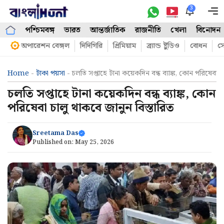
Skip
3
M
to
পশ্চিমবঙ্গ
ভারত
আন্তর্জাতিক
রাজনীতি
খেলা
বিনোদন
content
অপারেশন বেঙ্গল
দিদিগিরি
প্রিমিয়াম
ব্র্যান্ড ষ্টুডিও
বোধন
সো
Home
-
টাকা পয়সা
-
চলতি সপ্তাহে টানা কয়েকদিন বন্ধ ব্যাঙ্ক, কোন পরিষেবা চ
চলতি সপ্তাহে টানা কয়েকদিন বন্ধ ব্যাঙ্ক, কোন
পরিষেবা চালু থাকবে জানুন বিস্তারিত
Sreetama Das
Published on:
May 25, 2026