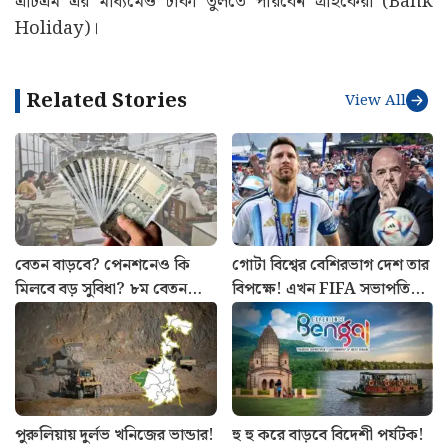
এটিএম এর মাধ্যমেও টাকা তুলতে পারবেন গ্রাহকেরা (Bank
Holiday)।
Related Stories
View All
বেতন বাড়বে? পেনশনেও কি
গোটা বিশ্বের বেশিরভাগ দেশ তার
মিলবে বড় সুবিধা? ৮ম বেতন
বিপক্ষে! এখন FIFA সভাপতি
কমিশনের বৈঠক ঘিরে বাড়ছে
ইনফান্তিনোর পাশে দাঁড়ালো
আশা
মেসির আর্জেন্টিনা
পুরুলিয়ায় দুর্লভ খনিজের ভান্ডার!
হু হু করে বাড়বে বিদেশী পর্যটক!