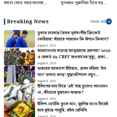
বদলে যেতে পারে বাংলার
সুন্দরবন-পুরুলিয়া নিয়ে বড়
অর্থনীতি, মিলবে প্রচুর কর্মসংস্থান
পরিকল্পনা রাজ্য সরকারের
Breaking News
View All
ডুবতে চলেছে বৈভব সূর্যবংশীর ক্রিকেট
কেরিয়ার! বাঁচাতে পারবেন কি ঈশান কিষাণ?
August 8, 2026
আধাসেনায় বাড়ছে আত্মহত্যার প্রবণতা! ২০২৫-
এ রেকর্ড ৫৯ CRPF জওয়ানের মৃত্যু, প্রকাশ্যে
রিপোর্ট
August 8, 2026
ভারতের আকাশে ইতিহাস, প্রথম মহিলা ‘টপ
গান’ ভাবনা কান্ত! যুদ্ধকৌশলে নতুন
মাইলফলক বায়ুসেনার
August 8, 2026
ইলিশের দাম দিয়ে ‘এই’ মাছ ভুলেও আনবেন
না, কীভাবে বুঝবেন ফারাক?
August 8, 2026
ইলিশ-ভেটকি ভুলে যান, মুরগির মাংস দিয়েই
হবে দুর্দান্ত পাতুরি, রইল রেসিপি
August 8, 2026