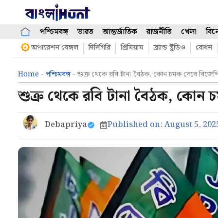
Skip
to
content
পশ্চিমবঙ্গ
ভারত
আন্তর্জাতিক
রাজনীতি
খেলা
বিন
অপারেশন বেঙ্গল
দিদিগিরি
প্রিমিয়াম
ব্র্যান্ড ষ্টুডিও
বোধন
Home
-
পশ্চিমবঙ্গ
-
শুক্র থেকে রবি টানা বৈঠক, কোন চমক দেবে বিজে
শুক্র থেকে রবি টানা বৈঠক, কোন
Debapriya
Published on:
August 5, 202