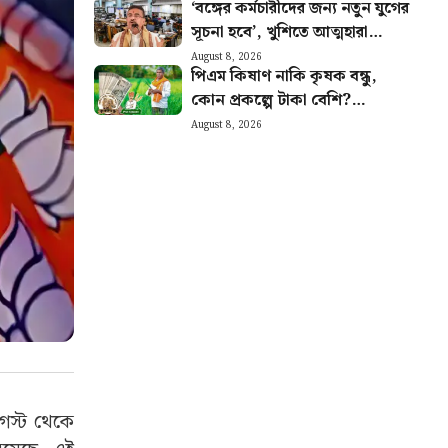
‘বঙ্গের কর্মচারীদের জন্য নতুন যুগের
সূচনা হবে’, খুশিতে আত্মহারা
সরকারি কর্মচারীরা
August 8, 2026
পিএম কিষাণ নাকি কৃষক বন্ধু,
কোন প্রকল্পে টাকা বেশি?
কোনটায় বেশি সুবিধা জানুন
August 8, 2026
গস্ট থেকে