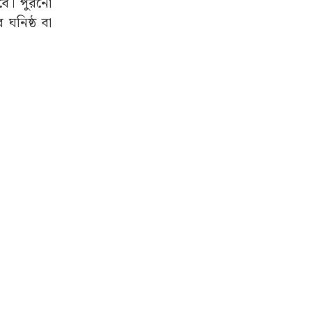
হবে। পুরনো
ঘনিষ্ঠ বা