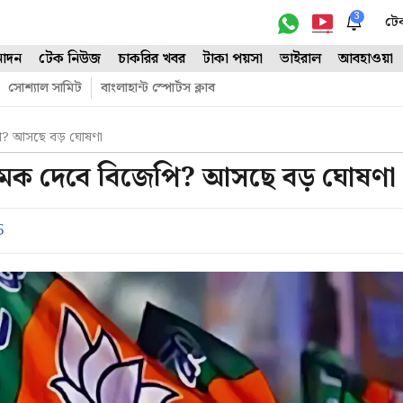
3
টে
োদন
টেক নিউজ
চাকরির খবর
টাকা পয়সা
ভাইরাল
আবহাওয়া
সোশ্যাল সামিট
বাংলাহান্ট স্পোর্টস ক্লাব
পি? আসছে বড় ঘোষণা
 চমক দেবে বিজেপি? আসছে বড় ঘোষণা
5