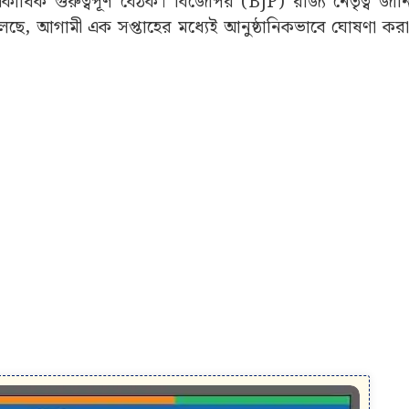
াধিক গুরুত্বপূর্ণ বৈঠক। বিজেপির (BJP) রাজ্য নেতৃত্ব জান
বলছে, আগামী এক সপ্তাহের মধ্যেই আনুষ্ঠানিকভাবে ঘোষণা করা