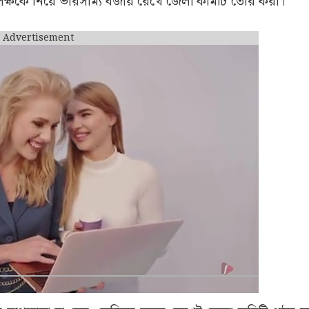
পির (BJP)
ৈঠকে অংশ নেন বিজেপির (BJP) রাজ্য সভাপতি শমীক ভট্টাচার্য,
ীল বনশল। এমনকি শনিবার রাত গভীর হলেও কমিটি নিয়ে আলোচনা চল
া করে কথা বলেন রাজ্য নেতৃত্ব।
 মোর্চা, তফসিলি জাতি ও উপজাতি মোর্চা, কিষাণ মোর্চা এবং ওবি
পক্ষকে নিয়ে ভারসাম্য বজায় রেখে জেলা কমিটি তৈরি করা।
Advertisement