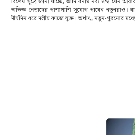
বিশেষ সূত্রে জানা যাচ্ছে, আদি বনাম নব্য দ্বন্দ্ব যে
অভিজ্ঞ নেতাদের পাশাপাশি সুযোগ পাবেন নতুনরাও। বাড়তি
দীর্ঘদিন ধরে দলীয় কাজে যুক্ত। অর্থাৎ, নতুন-পুরনোর মধ