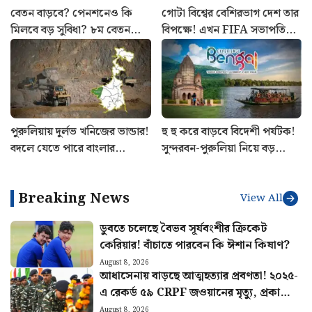
বেতন বাড়বে? পেনশনেও কি
গোটা বিশ্বের বেশিরভাগ দেশ তার
মিলবে বড় সুবিধা? ৮ম বেতন
বিপক্ষে! এখন FIFA সভাপতি
কমিশনের বৈঠক ঘিরে বাড়ছে
ইনফান্তিনোর পাশে দাঁড়ালো
আশা
মেসির আর্জেন্টিনা
পুরুলিয়ায় দুর্লভ খনিজের ভান্ডার!
হু হু করে বাড়বে বিদেশী পর্যটক!
বদলে যেতে পারে বাংলার
সুন্দরবন-পুরুলিয়া নিয়ে বড়
অর্থনীতি, মিলবে প্রচুর কর্মসংস্থান
পরিকল্পনা রাজ্য সরকারের
Breaking News
View All
ডুবতে চলেছে বৈভব সূর্যবংশীর ক্রিকেট
কেরিয়ার! বাঁচাতে পারবেন কি ঈশান কিষাণ?
August 8, 2026
আধাসেনায় বাড়ছে আত্মহত্যার প্রবণতা! ২০২৫-
এ রেকর্ড ৫৯ CRPF জওয়ানের মৃত্যু, প্রকাশ্যে
রিপোর্ট
August 8, 2026