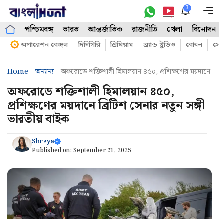
Skip
3
M
to
পশ্চিমবঙ্গ
ভারত
আন্তর্জাতিক
রাজনীতি
খেলা
বিনোদন
content
অপারেশন বেঙ্গল
দিদিগিরি
প্রিমিয়াম
ব্র্যান্ড ষ্টুডিও
বোধন
সো
Home
-
অন্যান্য
-
অফরোডে শক্তিশালী হিমালয়ান ৪৫০, প্রশিক্ষণের ময়দানে ব্রি
অফরোডে শক্তিশালী হিমালয়ান ৪৫০,
প্রশিক্ষণের ময়দানে ব্রিটিশ সেনার নতুন সঙ্গী
ভারতীয় বাইক
Shreya
Published on:
September 21, 2025