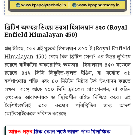
ব্রিটিশ অফরোডিংয়ে ভরসা হিমালয়ান ৪৫০ (Royal
Enfield Himalayan 450)
প্রশ্ন উঠছে, কেন এই মুহূর্তে হিমালয়ান ৪৫০-ই (Royal Enfield
Himalayan 450) বেছে নিল ব্রিটিশ সেনা? এর উত্তর লুকিয়ে
রয়েছে বাইকটির অফরোডিং ক্ষমতায়। হিমালয়ান ৪৫০ মডেলে
রয়েছে ৪৫২ সিসি লিকুইড-কুলড ইঞ্জিন, যা সর্বোচ্চ ৩৯
হর্সপাওয়ার শক্তি এবং ৪০ নিউটন মিটার টর্ক উৎপাদন করতে
সক্ষম। সঙ্গে আছে ২০০ মিমি ট্র্যাভেল সাসপেনশন, যা কঠিন
ভূখণ্ডেও আরামদায়ক ও স্থিতিশীল রাইড নিশ্চিত করে। এই
বৈশিষ্ট্যগুলিই একে কঠোর পরিস্থিতির জন্য আদর্শ
মোটরসাইকেলে পরিণত করেছে।
আরও পড়ুন:
ঠিক কোন শর্তে ভারত-পাক দ্বিপাক্ষিক