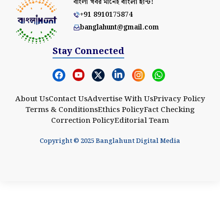
বাংলা খবর মানেই
বাংলা হান্ট!
+91 8910175874
banglahunt@gmail.com
Stay Connected
About Us
Contact Us
Advertise With Us
Privacy Policy
Terms & Conditions
Ethics Policy
Fact Checking
Correction Policy
Editorial Team
Copyright © 2025 Banglahunt Digital Media