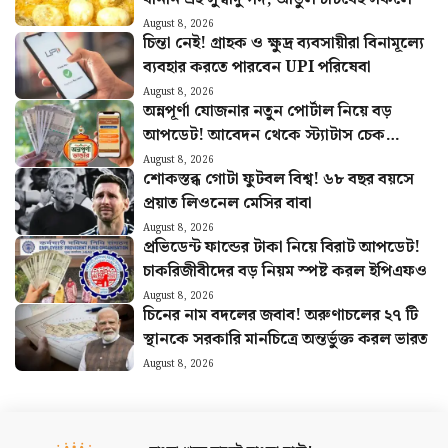
August 8, 2026
চিন্তা নেই! গ্রাহক ও ক্ষুদ্র ব্যবসায়ীরা বিনামূল্যে
ব্যবহার করতে পারবেন UPI পরিষেবা
August 8, 2026
অন্নপূর্ণা যোজনার নতুন পোর্টাল নিয়ে বড়
আপডেট! আবেদন থেকে স্ট্যাটাস চেক
কীভাবে জানুন
August 8, 2026
শোকস্তব্ধ গোটা ফুটবল বিশ্ব! ৬৮ বছর বয়সে
প্রয়াত লিওনেল মেসির বাবা
August 8, 2026
প্রভিডেন্ট ফান্ডের টাকা নিয়ে বিরাট আপডেট!
চাকরিজীবীদের বড় নিয়ম স্পষ্ট করল ইপিএফও
August 8, 2026
চিনের নাম বদলের জবাব! অরুণাচলের ২৭ টি
স্থানকে সরকারি মানচিত্রে অন্তর্ভুক্ত করল ভারত
August 8, 2026