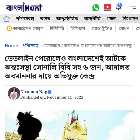
Skip
3
M
to
পশ্চিমবঙ্গ
ভারত
আন্তর্জাতিক
রাজনীতি
খেলা
বিনোদন
content
অপারেশন বেঙ্গল
দিদিগিরি
প্রিমিয়াম
ব্র্যান্ড ষ্টুডিও
বোধন
সো
Home
-
পশ্চিমবঙ্গ
-
ডেডলাইন পেরোলেও বাংলাদেশেই আটকে অন্তঃসত্ত্বা সোনা
ডেডলাইন পেরোলেও বাংলাদেশেই আটকে
অন্তঃসত্ত্বা সোনালি বিবি সহ ৬ জন, আদালত
অবমাননার দায়ে অভিযুক্ত কেন্দ্র
Nirajana Nag
Published on:
November 11, 2025