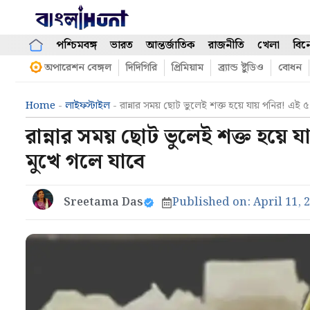
Skip
to
content
পশ্চিমবঙ্গ
ভারত
আন্তর্জাতিক
রাজনীতি
খেলা
বিন
অপারেশন বেঙ্গল
দিদিগিরি
প্রিমিয়াম
ব্র্যান্ড ষ্টুডিও
বোধন
Home
-
লাইফস্টাইল
-
রান্নার সময় ছোট ভুলেই শক্ত হয়ে যায় পনির! এ
রান্নার সময় ছোট ভুলেই শক্ত হয়
মুখে গলে যাবে
Sreetama Das
Published on:
April 11, 