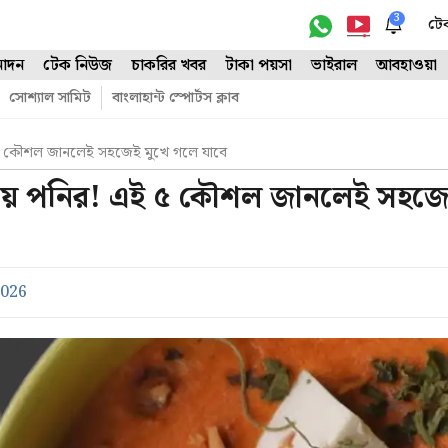
3
টে
োদন
টেক নিউজ
চাকরির খবর
টাকা পয়সা
ভাইরাল
আবহাওয়া
সোশ্যাল সামিট
বাংলাহান্ট স্পোর্টস ক্লাব
ই ৫ কৌশল জানলেই সহজেই মুখে গলে যাবে
ে যায় পনির! এই ৫ কৌশল জানলেই সহজ
2026