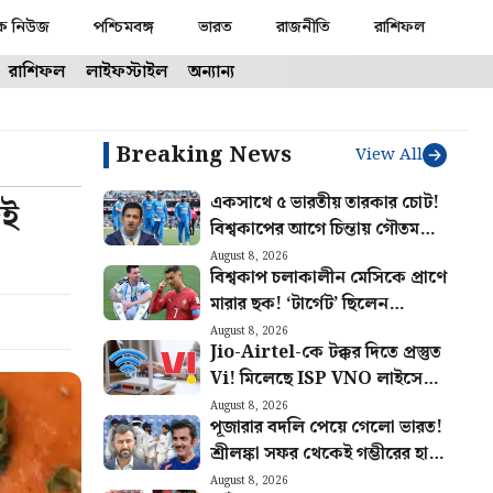
ক নিউজ
পশ্চিমবঙ্গ
ভারত
রাজনীতি
রাশিফল
রাশিফল
লাইফস্টাইল
অন্যান্য
Breaking News
View All
একসাথে ৫ ভারতীয় তারকার চোট!
েই
বিশ্বকাপের আগে চিন্তায় গৌতম
গম্ভীরের ভারতীয় দল
August 8, 2026
বিশ্বকাপ চলাকালীন মেসিকে প্রাণে
মারার ছক! ‘টার্গেট’ ছিলেন
রোনাল্ডোও, কীভাবে এড়ানো গেল
August 8, 2026
Jio-Airtel-কে টক্কর দিতে প্রস্তুত
হামলা?
Vi! মিলেছে ISP VNO লাইসেন্স,
কবে শুরু হবে ব্রডব্যান্ড সার্ভিস?
August 8, 2026
পূজারার বদলি পেয়ে গেলো ভারত!
শ্রীলঙ্কা সফর থেকেই গম্ভীরের হাতে
আসছে নতুন অস্ত্র
August 8, 2026