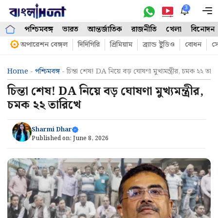
Skip
3
M
to
পশ্চিমবঙ্গ
ভারত
আন্তর্জাতিক
রাজনীতি
খেলা
বিনোদন
content
অপারেশন বেঙ্গল
দিদিগিরি
প্রিমিয়াম
ব্র্যান্ড ষ্টুডিও
বোধন
সো
Home
-
পশ্চিমবঙ্গ
-
চিন্তা শেষ! DA নিয়ে বড় ঘোষণা মুখ্যমন্ত্রীর, চমক ২২ তার
চিন্তা শেষ! DA নিয়ে বড় ঘোষণা মুখ্যমন্ত্রীর,
চমক ২২ তারিখে
Sharmi Dhar
Published on:
June 8, 2026