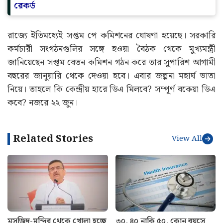
রেকর্ড
রাজ্যে ইতিমধ্যেই সপ্তম পে কমিশনের ঘোষণা হয়েছে। সরকারি
কর্মচারী সংগঠনগুলির সঙ্গে হওয়া বৈঠক থেকে মুখ্যমন্ত্রী
জানিয়েছেন সপ্তম বেতন কমিশন গঠন করে তার সুপারিশ আগামী
বছরের জানুয়ারি থেকে দেওয়া হবে। এবার জল্পনা মহার্ঘ ভাতা
নিয়ে। তাহলে কি কেন্দ্রীয় হারে ডিএ মিলবে? সম্পূর্ণ বকেয়া ডিএ
কবে? নজরে ২২ জুন।
Related Stories
View All
মসজিদ-মন্দির থেকে খোলা হচ্ছে
৩০, ৪০ নাকি ৫০, কোন বয়সে