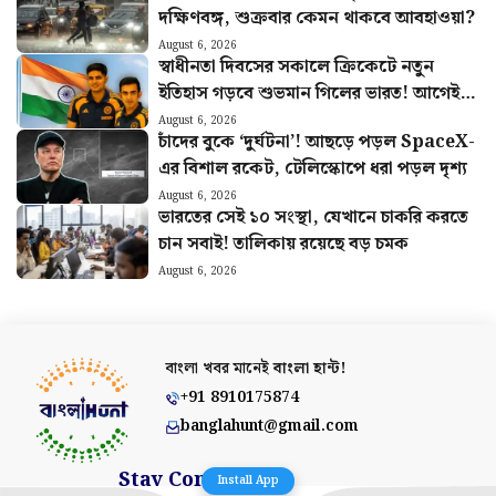
দক্ষিণবঙ্গ, শুক্রবার কেমন থাকবে আবহাওয়া?
August 6, 2026
স্বাধীনতা দিবসের সকালে ক্রিকেটে নতুন
ইতিহাস গড়বে শুভমান গিলের ভারত! আগেই
হুঙ্কার ছাড়লেন গম্ভীর
August 6, 2026
চাঁদের বুকে ‘দুর্ঘটনা’! আছড়ে পড়ল SpaceX-
এর বিশাল রকেট, টেলিস্কোপে ধরা পড়ল দৃশ্য
August 6, 2026
ভারতের সেই ১০ সংস্থা, যেখানে চাকরি করতে
চান সবাই! তালিকায় রয়েছে বড় চমক
August 6, 2026
বাংলা খবর মানেই
বাংলা হান্ট!
+91 8910175874
banglahunt@gmail.com
Stay Connected
Install App