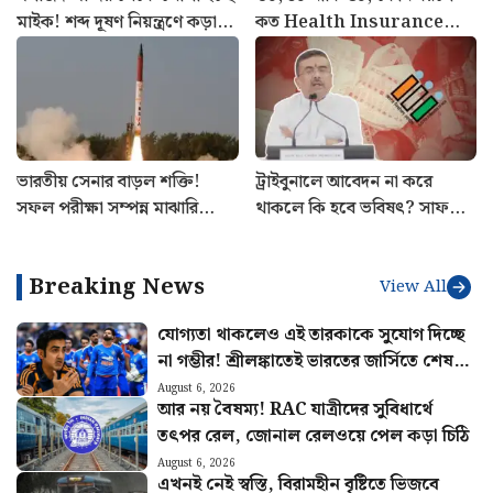
মাইক! শব্দ দূষণ নিয়ন্ত্রণে কড়া
কত Health Insurance
ব্যবস্থা রাজ্য সরকারের
কভারেজ দরকার? জানালেন
বিশেষজ্ঞরা
ভারতীয় সেনার বাড়ল শক্তি!
ট্রাইবুনালে আবেদন না করে
সফল পরীক্ষা সম্পন্ন মাঝারি
থাকলে কি হবে ভবিষৎ? সাফ
পাল্লার ব্যালিস্টিক মিসাইল অগ্নি ৪-
জানালেন মুখ্যমন্ত্রী শুভেন্দু
এর
অধিকারী
Breaking News
View All
যোগ্যতা থাকলেও এই তারকাকে সুযোগ দিচ্ছে
না গম্ভীর! শ্রীলঙ্কাতেই ভারতের জার্সিতে শেষ
ম্যাচ খেলবেন এই ক্রিকেটার?
August 6, 2026
আর নয় বৈষম্য! RAC যাত্রীদের সুবিধার্থে
তৎপর রেল, জোনাল রেলওয়ে পেল কড়া চিঠি
August 6, 2026
এখনই নেই স্বস্তি, বিরামহীন বৃষ্টিতে ভিজবে