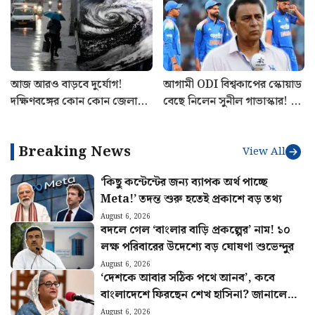
আজ আরও বাড়বে দুর্যোগ!
আগামী ODI বিশ্বকাপের স্কোয়াড
দক্ষিণবঙ্গের কোন কোন জেলায়
বেছে নিলেন সুনীল গাভাস্কার! বাদ
ঝড়-বৃষ্টির পূর্বাভাস? আবহাওয়ার
পড়লেন তারকা ওপেনার, দলে ৪
খবর
অলরাউন্ডার
Breaking News
View All
‘কিছু কন্টেন্টের জন্য ব্যাপক অর্থ পাচ্ছে
Meta!’ তদন্ত শুরু হতেই প্রকাশে বড় তথ্য
August 6, 2026
বদলে গেল ‘বাংলার বাড়ি প্রকল্পের’ নাম! ১০
লক্ষ পরিবারের উদেশ্যে বড় ঘোষণা শুভেন্দুর
August 6, 2026
‘দেশকে আবার সঠিক পথে আনব’, কবে
বাংলাদেশে ফিরছেন শেখ হাসিনা? জানালেন
দিল্লি থেকে
August 6, 2026