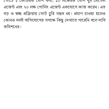
ভোটে ১ কোটিরও বেশি কর্মী, ১০ লক্ষেরও বেশি বুথ লেভেল
এজেন্ট এবং ২০ লক্ষ পোলিং এজেন্ট একযোগে কাজ করেন। এত
বড় ও স্বচ্ছ প্রক্রিয়ায় ভোট চুরি সম্ভব নয়। প্রমাণ চাওয়া হলেও
কোনও দলই অভিযোগের সপক্ষে কিছু দেখাতে পারেনি বলে দাবি
কমিশনের।