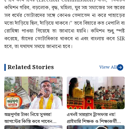
কমিশন গরিব, বড়লোক, বৃদ্ধ, মহিলা, যুব সহ সমাজের সব স্তরের
সব ধর্মের ভোটারদের সঙ্গে কোনও ভেদাভেদ না করে পাহাড়ের
মতো দাঁড়িয়ে ছিল, দাঁড়িয়ে থাকবে।” তবে বিহারে কত নেপালি বা
রোহিঙ্গা পাওয়া গিয়েছে তা জানানো হয়নি। কমিশন শুধু স্পষ্ট
করেছে, তাঁদের ভোটাধিকার থাকবে না এবং বাংলায় কবে SIR
হবে, তা যথাযথ সময়ে জানানো হবে।
Related Stories
View All
অন্নপূর্ণার টাকা নিয়ে সুখবর!
এখনই সারপ্লাস ট্রান্সফার নয়!
আগস্টের কিস্তি কবে পাবেন
প্রাইমারি শিক্ষক ও শিক্ষাকর্মীদের
উপভোক্তারা? জানাল সরকার
বদলি নিয়ে বড় নির্দেশ হাইকোর্টের