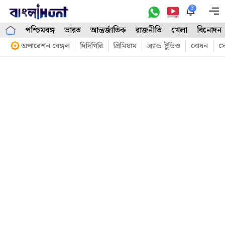
Skip
3
M
to
পশ্চিমবঙ্গ
ভারত
আন্তর্জাতিক
রাজনীতি
খেলা
বিনোদন
content
অপারেশন বেঙ্গল
দিদিগিরি
প্রিমিয়াম
ব্র্যান্ড ষ্টুডিও
বোধন
সো