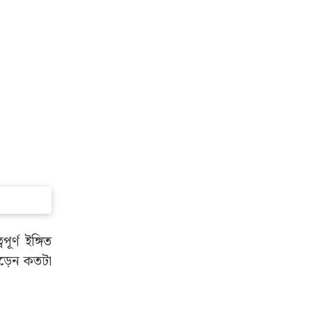
র্ণ ইঙ্গিত
োড়েন কতটা