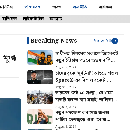
ক নিউজ
পশ্চিমবঙ্গ
ভারত
রাজনীতি
রাশিফল
রাশিফল
লাইফস্টাইল
অন্যান্য
Breaking News
View All
স্বাধীনতা দিবসের সকালে ক্রিকেটে
ষুব্ধ
নতুন ইতিহাস গড়বে শুভমান গিলের
ভারত! আগেই হুঙ্কার ছাড়লেন গম্ভীর
August 6, 2026
চাঁদের বুকে ‘দুর্ঘটনা’! আছড়ে পড়ল
SpaceX-এর বিশাল রকেট,
টেলিস্কোপে ধরা পড়ল দৃশ্য
August 6, 2026
ভারতের সেই ১০ সংস্থা, যেখানে
চাকরি করতে চান সবাই! তালিকায়
রয়েছে বড় চমক
August 6, 2026
নতুন পদক্ষেপ ককরোচ জনতা
পার্টির! দেশজুড়ে শুরু ‘কেয়া
বোলতি পাবলিক’ কর্মসূচি, ঘোষণা
August 6, 2026