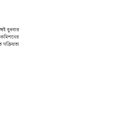
েই বুধবার
া। কমিশনের
 সক্রিয়তা