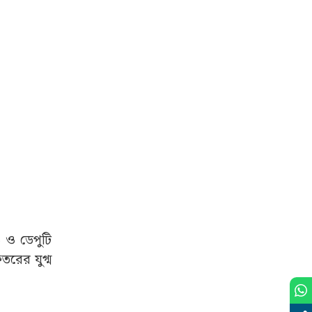
 ও ডেপুটি
রের যুগ্ম