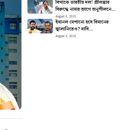
বিপাকে ভারতীয় দল! শ্রীলঙ্কার
অভিজিতের
বিরুদ্ধে নামার আগে অনুশীলনে
দুইবার চোট পেলেন ক্যাপ্টেন
August 6, 2026
ইথানল মেশানো হবে বিমানের
শুভমান গিল
জ্বালানিতেও? দাবি
কেজরিওয়ালের, কী প্রতিক্রিয়া
August 6, 2026
কেন্দ্রের?