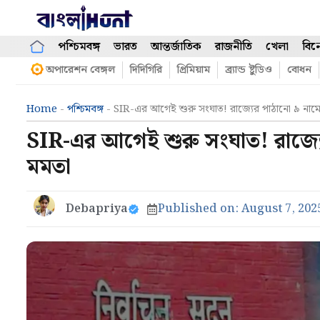
Skip
to
content
পশ্চিমবঙ্গ
ভারত
আন্তর্জাতিক
রাজনীতি
খেলা
বিন
অপারেশন বেঙ্গল
দিদিগিরি
প্রিমিয়াম
ব্র্যান্ড ষ্টুডিও
বোধন
Home
-
পশ্চিমবঙ্গ
-
SIR-এর আগেই শুরু সংঘাত! রাজ্যের পাঠানো ৯ নামেই 
SIR-এর আগেই শুরু সংঘাত! রাজ্যের
মমতা
Debapriya
Published on:
August 7, 202