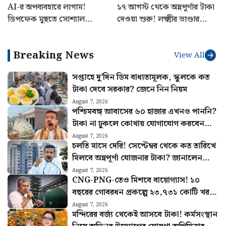
AI-র অপব্যবহারে লাগাম!
১৭ আগস্ট থেকে অন্নপূর্ণার টাকা
ডিপফেক মুছতে সোশ্যাল
দেওয়া শুরু! লক্ষ্মীর ভাণ্ডার
মিডিয়াকে ৩ ঘণ্টার সময়সীমা
নিয়েও বড় ঘোষণা মুখ্যমন্ত্রীর
বেঁধে দিল কেন্দ্র
Breaking News
View All
সপ্তাহে দু’দিন ডিম বাধ্যতামূলক, স্কুলকে কত
টাকা দেবে সরকার? জেনে নিন নিয়ম
August 7, 2026
পশ্চিমবঙ্গ আবাসের ৬০ হাজার এখনও পাননি?
টাকা না ঢুকলে কোথায় যোগাযোগ করবেন
জানুন
August 7, 2026
চলতি মাসে দেরি! সেপ্টেম্বর থেকে কত তারিখে
মিলবে অন্নপূর্ণা যোজনার টাকা? জানালেন
মুখ্যমন্ত্রী
August 7, 2026
CNG-PNG-তেও মিশবে বায়োগ্যাস! ১০
বছরের গোবরধন প্রকল্পে ২৩,৭৩১ কোটি খরচ
করবে কেন্দ্র
August 7, 2026
মন্দিরের বর্জ্য থেকেই আসবে টাকা! কর্মসংস্থান