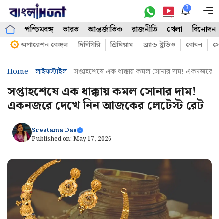
Skip
3
M
to
পশ্চিমবঙ্গ
ভারত
আন্তর্জাতিক
রাজনীতি
খেলা
বিনোদন
content
অপারেশন বেঙ্গল
দিদিগিরি
প্রিমিয়াম
ব্র্যান্ড ষ্টুডিও
বোধন
সো
Home
-
লাইফস্টাইল
-
সপ্তাহশেষে এক ধাক্কায় কমল সোনার দাম! একনজরে
সপ্তাহশেষে এক ধাক্কায় কমল সোনার দাম!
একনজরে দেখে নিন আজকের লেটেস্ট রেট
Sreetama Das
Published on:
May 17, 2026