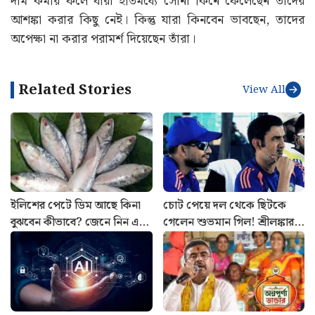
দাম কমার ফলে যারা ইতিমধ্যে সোনা কিনে ফেলেছেন তাদের
আশঙ্কা করার কিছু নেই। কিন্তু যারা কিনবেন ভাবছেন, তাদের
অপেক্ষা না করার পরামর্শ দিয়েছেন তাঁরা।
Related Stories
View All
ইলিশের পেটে ডিম আছে কিনা
চোট পেয়ে দল থেকে ছিটকে
বুঝবেন কীভাবে? জেনে নিন এই
গেলেন শুভমান গিল! শ্রীলঙ্কার
ট্রিকস
বিরুদ্ধে সিরিজ শুরুর আগে মাঠে
নেমে চাপে ভারত