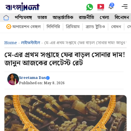
Skip
3
M
to
পশ্চিমবঙ্গ
ভারত
আন্তর্জাতিক
রাজনীতি
খেলা
বিনোদন
content
অপারেশন বেঙ্গল
দিদিগিরি
প্রিমিয়াম
ব্র্যান্ড ষ্টুডিও
বোধন
সো
Home
-
লাইফস্টাইল
-
মে-এর প্রথম সপ্তাহে ফের বাড়ল সোনার দাম! জানুন
মে-এর প্রথম সপ্তাহে ফের বাড়ল সোনার দাম!
জানুন আজকের লেটেস্ট রেট
Sreetama Das
Published on:
May 8, 2026