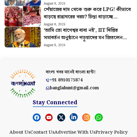
August 8, 2026
পেঁয়াজের দাম থেকে শুরু করে LPG! কীভাবে
বাড়ছে রান্নাঘরের খরচ? চিন্তা বাড়াচ্ছে
পরিসংখ্যান
August 8, 2026
‘আমি তো বাগেশ্বর বাবা নই’, IIT দিল্লির
সমাবর্তন অনুষ্ঠানে পড়ুয়াদের মন জিতলেন
মোদী, দিলেন বিশেষ বার্তা
August 8, 2026
বাংলা খবর মানেই
বাংলা হান্ট!
+91 8910175874
banglahunt@gmail.com
Stay Connected
About Us
Contact Us
Advertise With Us
Privacy Policy