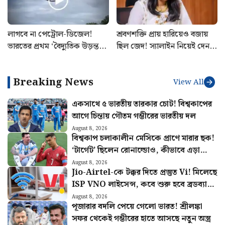
লাগবে না পেট্রোল-ডিজেল!
শ্রবণশক্তি প্রায় হারিয়েও বজায়
ভারতের প্রথম ‘বৈদ্যুতিক উড়ন্ত
ছিল জেদ! স্যালাইন নিয়েই দেন
গাড়ি’ বানিয়ে তাক লাগালেন
মেইনস পরীক্ষা, UPSC-তে
উত্তরাখণ্ডের রবি
বাজিমাত সৌম্যার
Breaking News
View All
একসাথে ৫ ভারতীয় তারকার চোট! বিশ্বকাপের
আগে চিন্তায় গৌতম গম্ভীরের ভারতীয় দল
August 8, 2026
বিশ্বকাপ চলাকালীন মেসিকে প্রাণে মারার ছক!
‘টার্গেট’ ছিলেন রোনাল্ডোও, কীভাবে এড়ানো
গেল হামলা?
August 8, 2026
Jio-Airtel-কে টক্কর দিতে প্রস্তুত Vi! মিলেছে
ISP VNO লাইসেন্স, কবে শুরু হবে ব্রডব্যান্ড
সার্ভিস?
August 8, 2026
পূজারার বদলি পেয়ে গেলো ভারত! শ্রীলঙ্কা
সফর থেকেই গম্ভীরের হাতে আসছে নতুন অস্ত্র