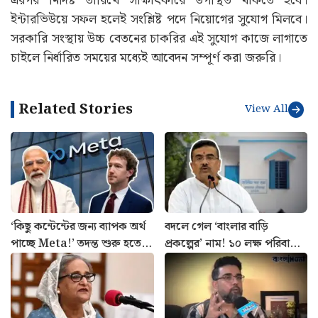
এরপর নির্দিষ্ট তারিখে সাক্ষাৎকারে উপস্থিত থাকতে হবে।
ইন্টারভিউয়ে সফল হলেই সংশ্লিষ্ট পদে নিয়োগের সুযোগ মিলবে।
সরকারি সংস্থায় উচ্চ বেতনের চাকরির এই সুযোগ কাজে লাগাতে
চাইলে নির্ধারিত সময়ের মধ্যেই আবেদন সম্পূর্ণ করা জরুরি।
Related Stories
View All
‘কিছু কন্টেন্টের জন্য ব্যাপক অর্থ
বদলে গেল ‘বাংলার বাড়ি
পাচ্ছে Meta!’ তদন্ত শুরু হতেই
প্রকল্পের’ নাম! ১০ লক্ষ পরিবারের
প্রকাশে বড় তথ্য
উদেশ্যে বড় ঘোষণা শুভেন্দুর