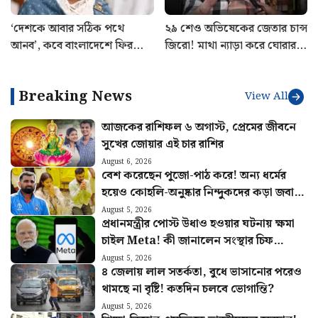
‘দেশকে আবার সঠিক পথে
২৯ শেও অভিষেকের জেতার চান্স
আনব’, কবে বাংলাদেশে ফিরছেন
জিরো! মাথা ন্যাড়া করে ঘোরার
শেখ হাসিনা? জানালেন দিল্লি
চ্যালেঞ্জ ঋজুর
থেকে
Breaking News
View All
আজকের রাশিফল ৬ অগাস্ট, প্রেমের জীবনে
সুখের জোয়ার এই চার রাশির
August 6, 2026
বেশ করেছেন পুজো-পাঠ করে! অন্য ধর্মের
হয়েও কোহলি-অনুষ্কার নিন্দুকদের কড়া জবাব
মহম্মদ সামির
August 5, 2026
প্রধানমন্ত্রীর পোস্ট উধাও হওয়ার ঘটনায় ক্ষমা
চাইল Meta! কী জানালেন সংস্থার চিফ
গ্লোবাল অ্যাফেয়ার্স অফিসার?
August 5, 2026
৪ জেলায় লাল সতর্কতা, বুধে ভাসানোর পরেও
থামছে না বৃষ্টি! কতদিন চলবে ভোগান্তি?
August 5, 2026