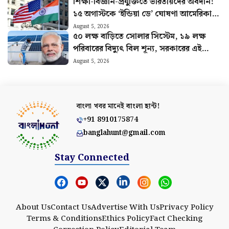
শিক্ষা-বিজ্ঞান-প্রযুক্তিতে ভারতীয়দের অবদান!
১৫ অগাস্টকে ‘ইন্ডিয়া ডে’ ঘোষণা আমেরিকার
অঙ্গরাজ্যের
August 5, 2026
৫০ লক্ষ বাড়িতে সোলার সিস্টেম, ১৯ লক্ষ
পরিবারের বিদ্যুৎ বিল শূন্য, সরকারের এই
প্রকল্পের বিরাট সাফল্য
August 5, 2026
বাংলা খবর মানেই
বাংলা হান্ট!
+91 8910175874
banglahunt@gmail.com
Stay Connected
About Us
Contact Us
Advertise With Us
Privacy Policy
Terms & Conditions
Ethics Policy
Fact Checking