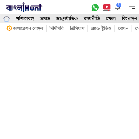
Skip
3
M
to
পশ্চিমবঙ্গ
ভারত
আন্তর্জাতিক
রাজনীতি
খেলা
বিনোদন
content
অপারেশন বেঙ্গল
দিদিগিরি
প্রিমিয়াম
ব্র্যান্ড ষ্টুডিও
বোধন
সো