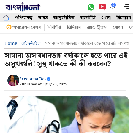
Skip
3
M
to
পশ্চিমবঙ্গ
ভারত
আন্তর্জাতিক
রাজনীতি
খেলা
বিনোদন
content
অপারেশন বেঙ্গল
দিদিগিরি
প্রিমিয়াম
ব্র্যান্ড ষ্টুডিও
বোধন
সো
Home
-
লাইফস্টাইল
-
সামান্য অসাবধানতায় বর্ষাকালে হতে পারে এই অসুখগুল
সামান্য অসাবধানতায় বর্ষাকালে হতে পারে এই
অসুখগুলি! সুস্থ থাকতে কী কী করবেন?
Sreetama Das
Published on:
July 25, 2025