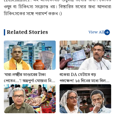
ওষুধ বা চিকিৎসা সংক্রান্ত নয়। বিস্তারিত তথ্যের জন্য আপনারা
চিকিৎসকের সঙ্গে পরামর্শ করুন।)
Related Stories
View All
‘যারা লক্ষ্মীর ভাণ্ডারের টাকা
বকেয়া DA মেটাতে বড়
পেতেন…’! অন্নপূর্ণা যোজনা নিয়ে
পদক্ষেপ! ১৫ দিনের মধ্যে বিল
বড় আপডেট দিলেন মন্ত্রী দিলীপ
প্রস্তুতের নির্দেশ অর্থ দপ্তরের