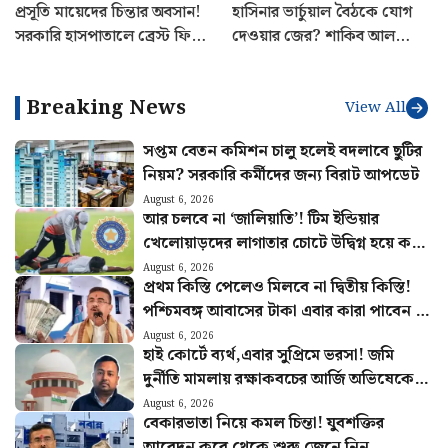
প্রসূতি মায়েদের চিন্তার অবসান!
হাসিনার ভার্চুয়াল বৈঠকে যোগ
সরকারি হাসপাতালে ব্রেস্ট ফিডিং
দেওয়ার জের? শাকিব আল
কর্নার তৈরির ঘোষণা স্বাস্থ্যমন্ত্রীর
হাসানের বাড়িতে হামলা, ধরানো
হল আগুন
Breaking News
View All
সপ্তম বেতন কমিশন চালু হলেই বদলাবে ছুটির
নিয়ম? সরকারি কর্মীদের জন্য বিরাট আপডেট
August 6, 2026
আর চলবে না ‘জালিয়াতি’! টিম ইন্ডিয়ার
খেলোয়াড়দের লাগাতার চোটে উদ্বিগ্ন হয়ে কড়া
পদক্ষেপ BCCI-র
August 6, 2026
প্রথম কিস্তি পেলেও মিলবে না দ্বিতীয় কিস্তি!
পশ্চিমবঙ্গ আবাসের টাকা এবার কারা পাবেন না
জানুন
August 6, 2026
হাই কোর্টে ব্যর্থ,এবার সুপ্রিমে ভরসা! জমি
দুর্নীতি মামলায় রক্ষাকবচের আর্জি অভিষেকের
আপ্ত সহায়কের
August 6, 2026
বেকারভাতা নিয়ে কমল চিন্তা! যুবশক্তির
আবেদন কবে থেকে শুরু জেনে নিন