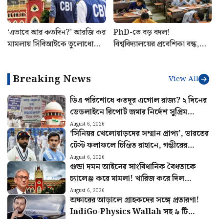
‘এভাবে আর কতদিন?’ আরজি কর
PhD-তে বড় বদল!
মামলায় সিবিআইকে তুলোধোনা
বিশ্ববিদ্যালয়ের প্রবেশিকা বন্ধ,
হাইকোর্টের
নতুন নিয়মে সিলমোহর রাজ্যের
Breaking News
View All
ডিএ পরিশোধে কতদূর এগোল রাজ্য? ২ দিনের
ডেডলাইনে রিপোর্ট জমার নির্দেশ সুপ্রিম
কোর্টের
August 6, 2026
‘সিনিয়র খেলোয়াড়দের সম্মান প্রাপ্য’, ভারতের
টেস্ট ফলাফলে চিন্তিত রাহানে, গম্ভীরের
উদ্দেশ্যে বিশেষ পরামর্শ
August 6, 2026
গুন্ডা দমন আইনের সাংবিধানিক বৈধতাকে
চ্যালেঞ্জ করে মামলা! খারিজ করে দিল
হাইকোর্ট
August 6, 2026
অফারের আড়ালে গ্রাহকদের সঙ্গে প্রতারণা!
IndiGo-Physics Wallah সহ ৯ টি