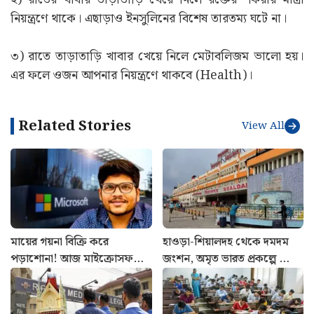
নিয়ন্ত্রণে থাকে। এছাড়াও ইনসুলিনের বিশেষ তারতম্য ঘটে না।
৩) রাতে তাড়াতাড়ি খাবার খেয়ে নিলে মেটাবলিজম ভালো হয়।
এর ফলে ওজন আপনার নিয়ন্ত্রণে থাকবে (Health)।
Related Stories
View All
মায়ের গয়না বিক্রি করে
হাওড়া-শিয়ালদহ থেকে দমদম
পড়াশোনা! আজ মাইক্রোসফটে
জংশন, অমৃত ভারত প্রকল্পে ভোল
করছেন ১.৯ কোটির চাকরি,
বদলাতে চলেছে কোন কোন
চমকে দেবে মনুর কাহিনি
স্টেশনের?