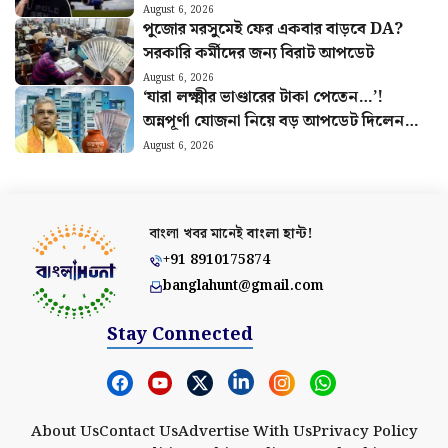
সংস্থাকে জরিমানা কেন্দ্রের
August 6, 2026
পুজোর মরসুমেই ফের একবার বাড়বে DA?
সরকারি কর্মীদের জন্য বিরাট আপডেট
August 6, 2026
‘যারা লক্ষ্মীর ভাণ্ডারের টাকা পেতেন…’!
অন্নপূর্ণা যোজনা নিয়ে বড় আপডেট দিলেন
মন্ত্রী দিলীপ
August 6, 2026
বাংলা খবর মানেই
বাংলা হান্ট!
+91 8910175874
banglahunt@gmail.com
Stay Connected
About Us
Contact Us
Advertise With Us
Privacy Policy