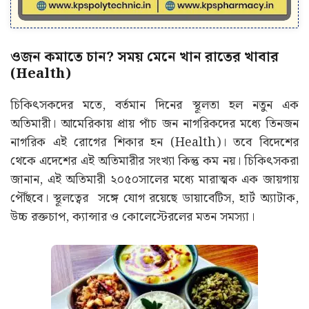
ওজন কমাতে চান? সময় মেনে খান রাতের খাবার
(Health)
চিকিৎসকদের মতে, বর্তমান দিনের স্থূলতা হল নতুন এক
অতিমারী। আমেরিকায় প্রায় পাঁচ জন নাগরিকদের মধ্যে তিনজন
নাগরিক এই রোগের শিকার হন (Health)। তবে বিদেশের
থেকে এদেশের এই অতিমারীর সংখ্যা কিন্তু কম নয়। চিকিৎসকরা
জানান, এই অতিমারী ২০৫০সালের মধ্যে মারাত্মক এক জায়গায়
পৌঁছবে। স্থূলত্বের সঙ্গে যোগ রয়েছে ডায়াবেটিস, হার্ট অ্যাটাক,
উচ্চ রক্তচাপ, ক্যান্সার ও কোলেস্টেরলের মতন সমস্যা।