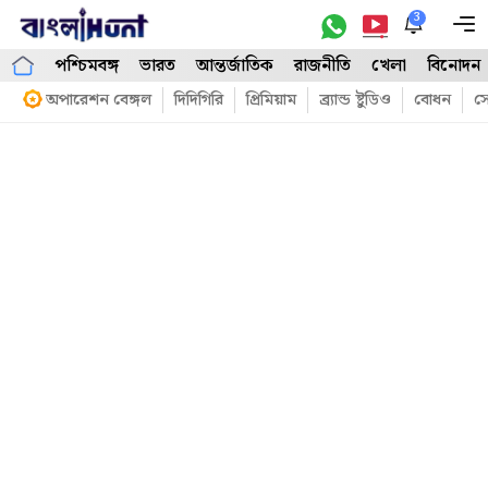
Skip
3
M
to
পশ্চিমবঙ্গ
ভারত
আন্তর্জাতিক
রাজনীতি
খেলা
বিনোদন
content
অপারেশন বেঙ্গল
দিদিগিরি
প্রিমিয়াম
ব্র্যান্ড ষ্টুডিও
বোধন
সো