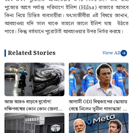
পুজোর আগে পর্যাপ্ত পরিমাণে ইলিশ (Hilsa) বাজারে আসবে
কিনা নিয়ে চিন্তিত ব্যবসায়ীরা। মৎস্যজীবীরা এই বিষয়ে জানান,
আবহাওয়া যদি ভাল থাকে তাহলে জালে ইলিশ মাছ উঠতে
পারে। কিন্তু বর্তমানে পুরোটাই আবহাওয়ার উপর নির্ভর করছে।
Related Stories
View All
আজ আরও বাড়বে দুর্যোগ!
আগামী ODI বিশ্বকাপের স্কোয়াড
দক্ষিণবঙ্গের কোন কোন জেলায়
বেছে নিলেন সুনীল গাভাস্কার! বাদ
ঝড়-বৃষ্টির পূর্বাভাস? আবহাওয়ার
পড়লেন তারকা ওপেনার, দলে ৪
খবর
অলরাউন্ডার