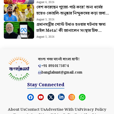
August 6, 2026
বেশ করেছেন পুজো-পাঠ করে! অন্য ধর্মের
হয়েও কোহলি-অনুষ্কার নিন্দুকদের কড়া জবাব
মহম্মদ সামির
August 5, 2026
প্রধানমন্ত্রীর পোস্ট উধাও হওয়ার ঘটনায় ক্ষমা
চাইল Meta! কী জানালেন সংস্থার চিফ
গ্লোবাল অ্যাফেয়ার্স অফিসার?
August 5, 2026
বাংলা খবর মানেই
বাংলা হান্ট!
+91 8910175874
banglahunt@gmail.com
Stay Connected
About Us
Contact Us
Advertise With Us
Privacy Policy