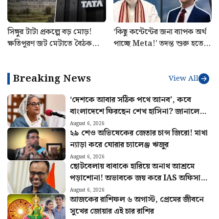
সিঙ্গুর টাটা প্রকল্পে বড় মোড়!
‘কিছু কন্টেন্টের জন্য ব্যাপক অর্থ
ক্ষতিপূরণ জট মেটাতে বৈঠক
পাচ্ছে Meta!’ তদন্ত শুরু হতেই
রাজ্য ও টাটার
প্রকাশে বড় তথ্য
Breaking News
View All
‘দেশকে আবার সঠিক পথে আনব’, কবে
বাংলাদেশে ফিরছেন শেখ হাসিনা? জানালেন
দিল্লি থেকে
August 6, 2026
২৯ শেও অভিষেকের জেতার চান্স জিরো! মাথা
ন্যাড়া করে ঘোরার চ্যালেঞ্জ ঋজুর
August 6, 2026
ছোটবেলায় বাবাকে হারিয়ে অনাথ আশ্রমে
পড়াশোনা! অভাবকে জয় করে IAS অফিসার
হয়ে নজির আব্দুলের
August 6, 2026
আজকের রাশিফল ৬ অগাস্ট, প্রেমের জীবনে
সুখের জোয়ার এই চার রাশির