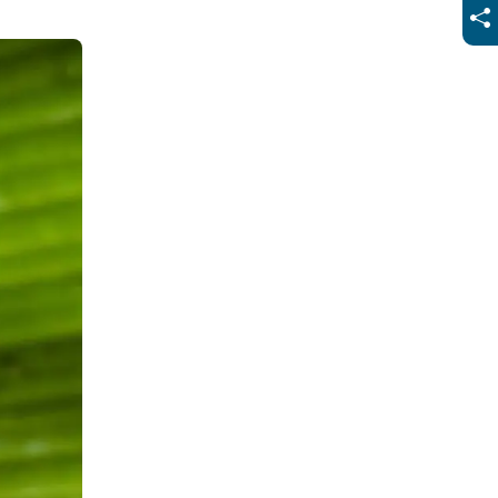
িশের। এবার
sa Fish)।
স্তোরাঁয়