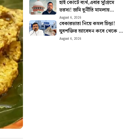
হাই কোর্টে ব্যর্থ,এবার সুপ্রিমে
ভরসা! জমি দুর্নীতি মামলায়
রক্ষাকবচের আর্জি অভিষেকের
August 6, 2026
বেকারভাতা নিয়ে কমল চিন্তা!
আপ্ত সহায়কের
যুবশক্তির আবেদন কবে থেকে শুরু
জেনে নিন
August 6, 2026