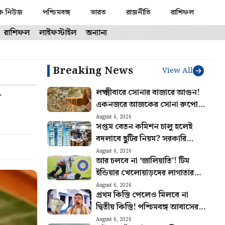
ক নিউজ
পশ্চিমবঙ্গ
ভারত
রাজনীতি
রাশিফল
রাশিফল
লাইফস্টাইল
অন্যান্য
Breaking News
View All
লক্ষ্মীবারে সোনার বাজারে আগুন!
শ
একনজরে আজকের সোনা রুপোর
দাম
August 6, 2026
সপ্তম বেতন কমিশন চালু হলেই
বদলাবে ছুটির নিয়ম? সরকারি
কর্মীদের জন্য বিরাট আপডেট
August 6, 2026
আর চলবে না ‘জালিয়াতি’! টিম
ইন্ডিয়ার খেলোয়াড়দের লাগাতার
চোটে উদ্বিগ্ন হয়ে কড়া পদক্ষেপ
August 6, 2026
প্রথম কিস্তি পেলেও মিলবে না
BCCI-র
দ্বিতীয় কিস্তি! পশ্চিমবঙ্গ আবাসের
টাকা এবার কারা পাবেন না জানুন
August 6, 2026