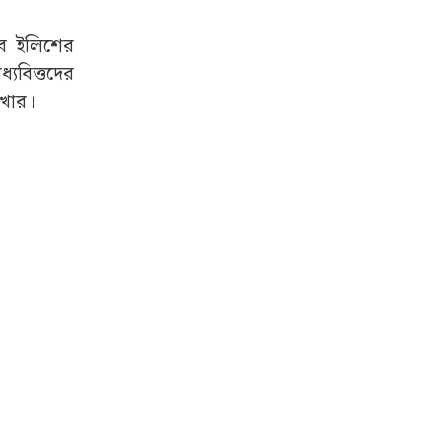
বে ইলিশের
যবিত্তদের
াখার।