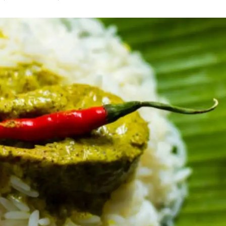
ফেলুন লোভনীয় রেসিপি
দা থাকে তুঙ্গে। বিভিন্ন অনুষ্ঠান, পার্বণেও খোঁজ পড়ে ইল
ন টন রূপোলি শষ্য। বাজারে উপচে পড়ছে পদ্মার ইলিশ (Hil
োর সুযোগ কি হাতছাড়া করা যায় নাকি? এই শারদীয়ায় আর রে
ি (Ilish Paturi)। রইল রেসিপি-