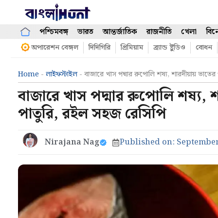
Skip
to
content
পশ্চিমবঙ্গ
ভারত
আন্তর্জাতিক
রাজনীতি
খেলা
বিন
অপারেশন বেঙ্গল
দিদিগিরি
প্রিমিয়াম
ব্র্যান্ড ষ্টুডিও
বোধন
Home
-
লাইফস্টাইল
-
বাজারে খাস পদ্মার রুপোলি শষ্য, শারদীয়ায় ভা
বাজারে খাস পদ্মার রুপোলি শষ্য, 
পাতুরি, রইল সহজ রেসিপি
Nirajana Nag
Published on:
September