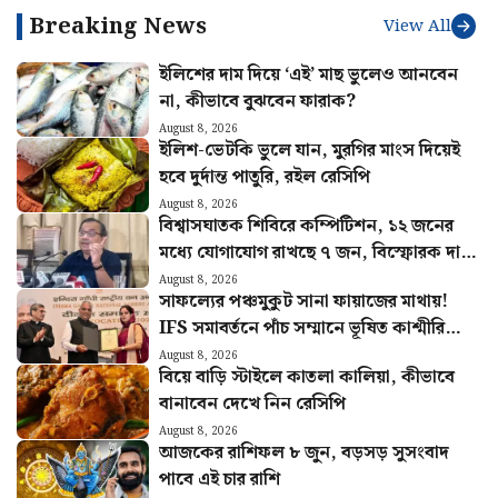
রিপোর্ট
Breaking News
View All
ইলিশের দাম দিয়ে ‘এই’ মাছ ভুলেও আনবেন
না, কীভাবে বুঝবেন ফারাক?
August 8, 2026
ইলিশ-ভেটকি ভুলে যান, মুরগির মাংস দিয়েই
হবে দুর্দান্ত পাতুরি, রইল রেসিপি
August 8, 2026
বিশ্বাসঘাতক শিবিরে কম্পিটিশন, ১২ জনের
মধ্যে যোগাযোগ রাখছে ৭ জন, বিস্ফোরক দাবি
কুণালের
August 8, 2026
সাফল্যের পঞ্চমুকুট সানা ফায়াজের মাথায়!
IFS সমাবর্তনে পাঁচ সম্মানে ভূষিত কাশ্মীরি
কন্যা
August 8, 2026
বিয়ে বাড়ি স্টাইলে কাতলা কালিয়া, কীভাবে
বানাবেন দেখে নিন রেসিপি
August 8, 2026
আজকের রাশিফল ৮ জুন, বড়সড় সুসংবাদ
পাবে এই চার রাশি