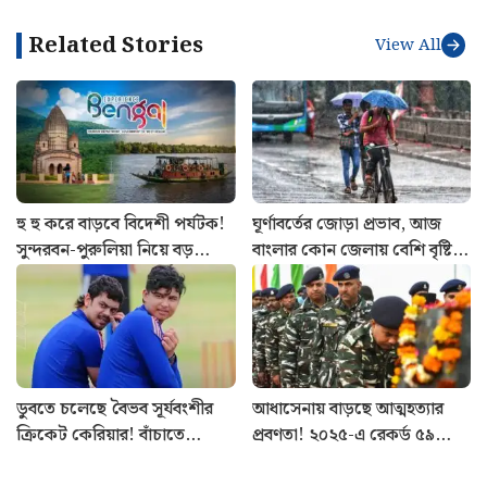
Related Stories
View All
হু হু করে বাড়বে বিদেশী পর্যটক!
ঘূর্ণাবর্তের জোড়া প্রভাব, আজ
সুন্দরবন-পুরুলিয়া নিয়ে বড়
বাংলার কোন জেলায় বেশি বৃষ্টির
পরিকল্পনা রাজ্য সরকারের
সম্ভাবনা? আজকের আবহাওয়ার
খবর
ডুবতে চলেছে বৈভব সূর্যবংশীর
আধাসেনায় বাড়ছে আত্মহত্যার
ক্রিকেট কেরিয়ার! বাঁচাতে
প্রবণতা! ২০২৫-এ রেকর্ড ৫৯
পারবেন কি ঈশান কিষাণ?
CRPF জওয়ানের মৃত্যু, প্রকাশ্যে