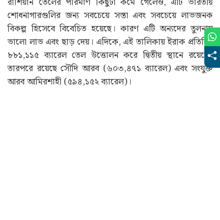
রাশিয়ান তেলের পরিমাণ কিছুটা কমে গেলেও, এটি ভারতীয়
শোধনাগারগুলির জন্য সবচেয়ে সস্তা এবং সবচেয়ে লাভজনক
বিকল্প হিসেবে বিবেচিত হয়েছে। কারণ এটি অন্যদের তুলনায়
ভালো লাভ এবং ছাড় দেয়। এদিকে, এই তালিকায় ইরাক প্রতিদিন
৮৮১,১১৫ ব্যারেল তেল উত্তোলন করে দ্বিতীয় স্থানে রয়েছে।
তারপরে রয়েছে সৌদি আরব (৬০৩,৪৭১ ব্যারেল) এবং সংযুক্ত
আরব আমিরশাহী (৫৯৪,১৫২ ব্যারেল)।