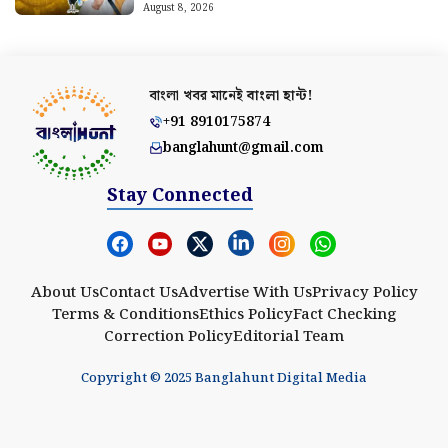
August 8, 2026
বাংলা খবর মানেই
বাংলা হান্ট!
+91 8910175874
banglahunt@gmail.com
Stay Connected
About Us
Contact Us
Advertise With Us
Privacy Policy
Terms & Conditions
Ethics Policy
Fact Checking
Correction Policy
Editorial Team
Copyright © 2025 Banglahunt Digital Media