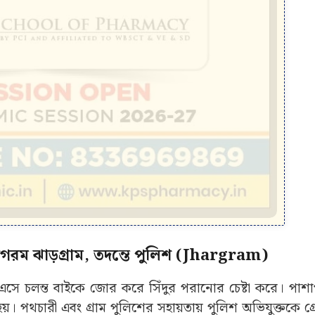
গরম ঝাড়গ্রাম, তদন্তে পুলিশ (Jhargram)
 চলন্ত বাইকে জোর করে সিঁদুর পরানোর চেষ্টা করে। পাশাপ
হয়। পথচারী এবং গ্রাম পুলিশের সহায়তায় পুলিশ অভিযুক্তকে গ্র