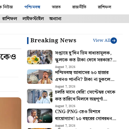
ক নিউজ
পশ্চিমবঙ্গ
ভারত
রাজনীতি
রাশিফল
রাশিফল
লাইফস্টাইল
অন্যান্য
Breaking News
View All
সপ্তাহে দু’দিন ডিম বাধ্যতামূলক,
মাকেও
স্কুলকে কত টাকা দেবে সরকার?
জেনে নিন নিয়ম
August 7, 2026
পশ্চিমবঙ্গ আবাসের ৬০ হাজার
এখনও পাননি? টাকা না ঢুকলে
কোথায় যোগাযোগ করবেন জানুন
August 7, 2026
চলতি মাসে দেরি! সেপ্টেম্বর থেকে
কত তারিখে মিলবে অন্নপূর্ণা
যোজনার টাকা? জানালেন মুখ্যমন্ত্রী
August 7, 2026
CNG-PNG-তেও মিশবে
বায়োগ্যাস! ১০ বছরের গোবরধন
প্রকল্পে ২৩,৭৩১ কোটি খরচ করবে
August 7, 2026