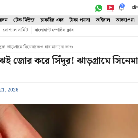
3
টে
োদন
টেক নিউজ
চাকরির খবর
টাকা পয়সা
ভাইরাল
আবহাওয়া
সোশ্যাল সামিট
বাংলাহান্ট স্পোর্টস ক্লাব
দুর! ঝাড়গ্রামে সিনেমাকেও হার মানানো কাণ্ড
াঝেই জোর করে সিঁদুর! ঝাড়গ্রামে সিনে
21, 2026