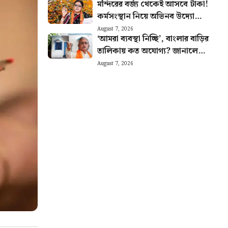
মন্দিরের বর্জ্য থেকেই আসবে টাকা!
কেন্দ্র
কর্মসংস্থান নিয়ে অভিনব উদ্যোগের
ঘোষণা অগ্নিমিত্রার
August 7, 2026
‘আমরা ব্যবস্থা নিচ্ছি’, বাংলার বাড়ির
তালিকায় কত অযোগ্য? জানালেন
দিলীপ ঘোষ
August 7, 2026