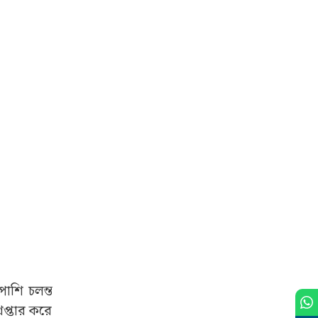
াশি চলন্ত
েপ্তার করে