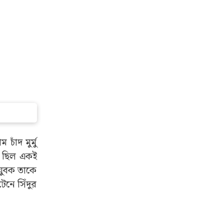
াঁদ মুর্মু
্ক ছিল একই
যুবক তাকে
েনে সিঁদুর